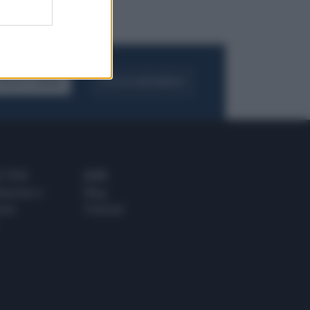
FOGLIA IL GIORNALE
ACQUISTA ABBONAMENTO
 E TECH
ALTRO
tazione e
Blog
ere
Podcast