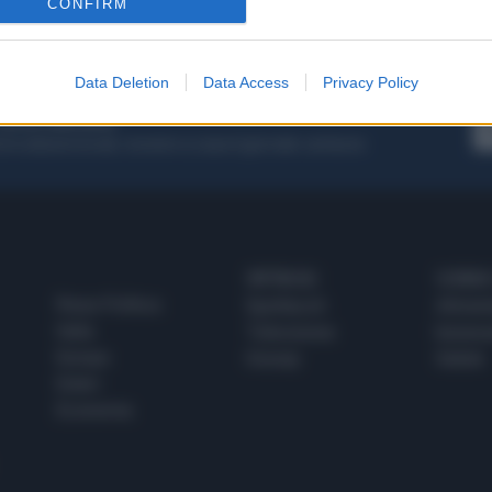
CONFIRM
1
2
3
4
5
...
11
Data Deletion
Data Access
Privacy Policy
 SUPER VANTAGGI
S
e le edizioni locali, ricevere a casa il giornale cartaceo
SPETTACOLI
SCIENZA
Rissa Politica
Spettacoli
Alimen
Italia
Televisione
beness
Europa
Gossip
Salute
Esteri
Economia