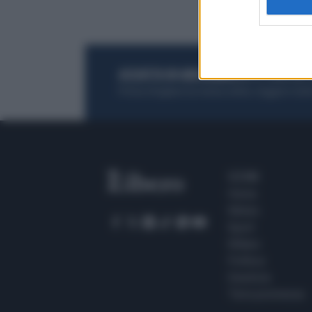
ACQUISTA UN ABBONAMENTO
OTTIENI DEI
Potrai sfogliare la rivista online, leggere tutt
SEZIONI
Home
Meteo
Sport
Milano
Politica
Giustizia
Terra promessa