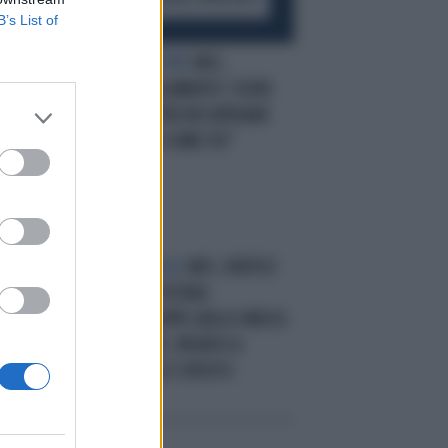
B’s List of
PASSETTO INDIETRO
M5S,
R
RUMORS IN PARLAMENTO: FUORI
 IN
DAL GOVERNO PER RECUPERARE
TA
CONSENSI? "NOI COME FDI"
POLVERE DI STELLE
M5S, VERTICE
RO
A ROMA SULLA FUTURA
TA
LEADERSHIP: BEPPE GRILLO INDICA
GIUSEPPE CONTE, PRONTO A
STRAVOLGERE LO STATUTO