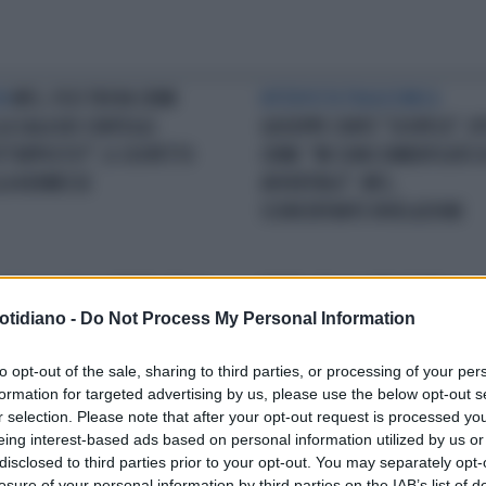
A
M5S, FICO TROVA CRIMI
INTERVISTA TRAGICOMICA
LA SALA DEI CONTEGGI:
GIUSEPPE CONTE "SOSPESO", V
TT'APPOSTO?", IL SOSPETTO
CRIMI: "MI SONO DIMENTICATO 
LA KERMESSE
AVVERTIRLO". M5S,
SCONCERTANTE RIVELAZIONE
VERE DI STELLE
BEPPE GRILLO
BEPPE GRILLO, RIBALTONE A
otidiano -
Do Not Process My Personal Information
TRO CONTE, M5S SENZA
TARDA SERA: FARSA M5S, IL
BOLO ALLE URNE. VIETNAM
"COMITATO" PER SVENTARE LA
to opt-out of the sale, sharing to third parties, or processing of your per
DIZIARIO, CONSEGUENZE
SCISSIONE DI CONTE
formation for targeted advertising by us, please use the below opt-out s
ASTROSE
r selection. Please note that after your opt-out request is processed y
eing interest-based ads based on personal information utilized by us or
disclosed to third parties prior to your opt-out. You may separately opt-
LA COMMUNITY
losure of your personal information by third parties on the IAB’s list of