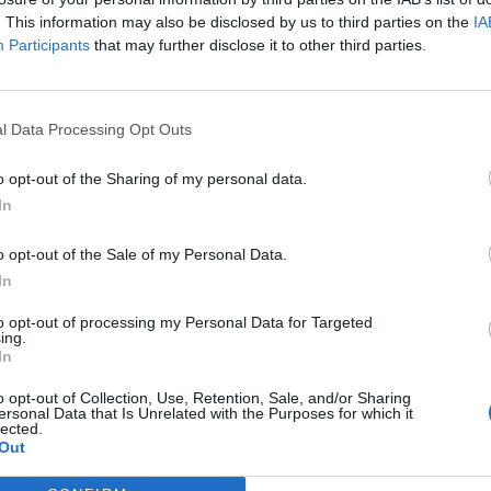
. This information may also be disclosed by us to third parties on the
IA
Participants
that may further disclose it to other third parties.
OLPI DI STATUTO
BEPPE GRILLO,
PANDEMONIO PENTASTELLATO
RETROSCENA: "PUBBLICA LO
BEPPE GRILLO FATTO FUORI "PE
TUTO E SEI FUORI", LE
STATUTO?". ARTICOLO 8, L'ARMA
l Data Processing Opt Outs
ACCE AL TELEFONO CONTRO
MANO A GIUSEPPE CONTE: MON
o opt-out of the Sharing of my personal data.
O CRIMI
LA RIVOLTA GRILLINA CONTRO IL
In
COMICO
o opt-out of the Sale of my Personal Data.
In
NTRO TOTALE
M5S, ADDIO A
VIL DENARO
GIUSEPPE CONTE
IDE CASALEGGIO E ROUSSEAU:
LEADER M5S? VUOLE 3MILA EU
to opt-out of processing my Personal Data for Targeted
ing.
GLIAMO TOTALE AUTONOMIA",
DA OGNI PARLAMENTARE. SCAT
In
PESANTISSIMA MOSSA DI VITO
LA RIVOLTA: "CHE GARANZIE CI
o opt-out of Collection, Use, Retention, Sale, and/or Sharing
MI
DÀ?"
ersonal Data that Is Unrelated with the Purposes for which it
lected.
Out