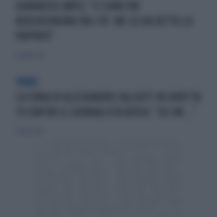
GIARRUSSO (M5S): "CI SONO 100
BERLUSCONIANI NEL PD. ME LO HA DETTO LA
PUPPATO"
9 giugno 2013
VIRUS
LA FURIA DI ALESSANDRO SALLUSTI IN DIRETTA
TV CONTRO IL GIORNALISTA ROSSO: "SEI UN..."
17 aprile 2016