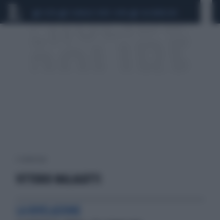
CEUTA
SCANDALO CONTE-COVID
CALCIOMERCATO
2 risultati per:
VITTORIO MALAGUTTI
LA RIVELAZIONE