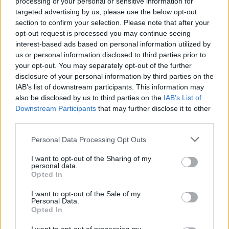
processing of your personal or sensitive information for
targeted advertising by us, please use the below opt-out
section to confirm your selection. Please note that after your
opt-out request is processed you may continue seeing
interest-based ads based on personal information utilized by
us or personal information disclosed to third parties prior to
your opt-out. You may separately opt-out of the further
Seguici su Google Discover
disclosure of your personal information by third parties on the
IAB’s list of downstream participants. This information may
Segui Libero Quotidiano su Google Discover
also be disclosed by us to third parties on the
IAB’s List of
Scegli Libero Quotidiano come fonte preferita
Downstream Participants
that may further disclose it to other
third parties.
SEZIONI
Personal Data Processing Opt Outs
I want to opt-out of the Sharing of my
SPETTACOLI
personal data.
Opted In
SCIENZA E TECH
I want to opt-out of the Sale of my
Personal Data.
Opted In
ALTRO