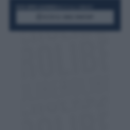
RESTA SEMPRE AGGIORNATO
UNISCITI ALLA COMMUNITY
ACCEDI AL CANALE WHATSAPP