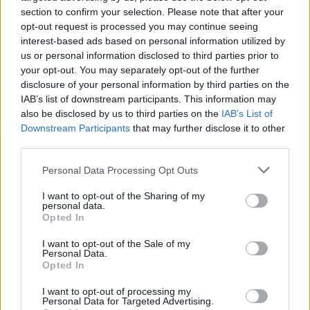
section to confirm your selection. Please note that after your
opt-out request is processed you may continue seeing
interest-based ads based on personal information utilized by
us or personal information disclosed to third parties prior to
your opt-out. You may separately opt-out of the further
Seguici su Google Discover
disclosure of your personal information by third parties on the
IAB’s list of downstream participants. This information may
Segui Libero Quotidiano su Google Discover
also be disclosed by us to third parties on the
IAB’s List of
Scegli Libero Quotidiano come fonte preferita
Downstream Participants
that may further disclose it to other
third parties.
SEZIONI
Personal Data Processing Opt Outs
I want to opt-out of the Sharing of my
SPETTACOLI
personal data.
Opted In
SCIENZA E TECH
I want to opt-out of the Sale of my
Personal Data.
Opted In
ALTRO
I want to opt-out of processing my
Personal Data for Targeted Advertising.