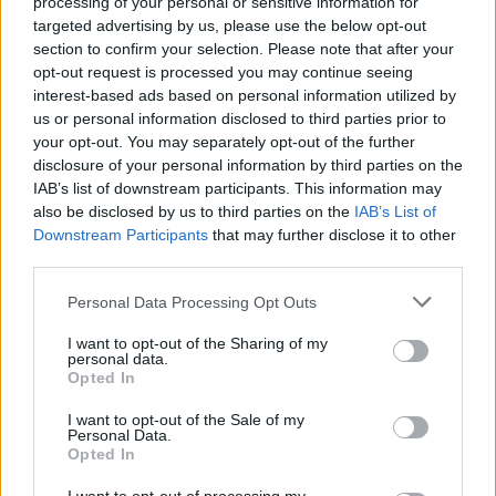
processing of your personal or sensitive information for
targeted advertising by us, please use the below opt-out
section to confirm your selection. Please note that after your
opt-out request is processed you may continue seeing
interest-based ads based on personal information utilized by
us or personal information disclosed to third parties prior to
your opt-out. You may separately opt-out of the further
Seguici su Google Discover
disclosure of your personal information by third parties on the
IAB’s list of downstream participants. This information may
Segui Libero Quotidiano su Google Discover
also be disclosed by us to third parties on the
IAB’s List of
Scegli Libero Quotidiano come fonte preferita
Downstream Participants
that may further disclose it to other
third parties.
SEZIONI
Personal Data Processing Opt Outs
I want to opt-out of the Sharing of my
SPETTACOLI
personal data.
Opted In
SCIENZA E TECH
I want to opt-out of the Sale of my
Personal Data.
Opted In
ALTRO