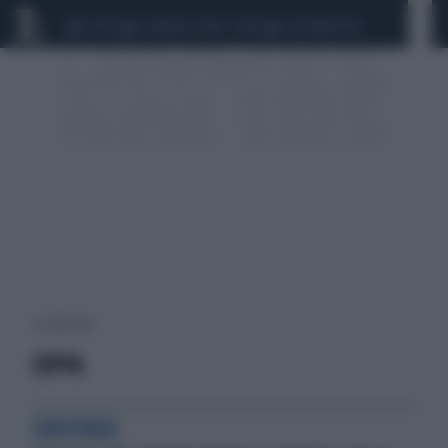
CEUTA
SCANDALO CONTE-COVID
CALCIOMERCATO
2 risultati per:
ZUPPA
SENTENZA