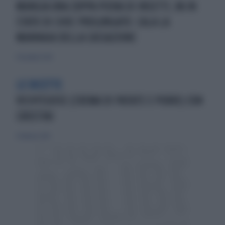
MANGIA UNA ZUPPA PIENA DI INSETTI, VA IN
STATO DI CHOC PROLUNGATO: CALA LA
MANNAIA DELLA CASSAZIONE
11 dicembre 2024
LE RICETTE
VICHYSSOISE (CREMA DI PATATE E PORRI) CON
CROSTINI
9 febbraio 2014