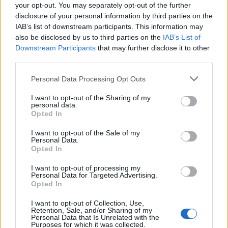
your opt-out. You may separately opt-out of the further
Seguici su Google Discover
disclosure of your personal information by third parties on the
IAB’s list of downstream participants. This information may
Segui Libero Quotidiano su Google Discover
also be disclosed by us to third parties on the
IAB’s List of
Scegli Libero Quotidiano come fonte preferita
Downstream Participants
that may further disclose it to other
third parties.
SEZIONI
Personal Data Processing Opt Outs
I want to opt-out of the Sharing of my
SPETTACOLI
personal data.
Opted In
SCIENZA E TECH
I want to opt-out of the Sale of my
Personal Data.
Opted In
ALTRO
I want to opt-out of processing my
Personal Data for Targeted Advertising.
Opted In
I want to opt-out of Collection, Use,
Retention, Sale, and/or Sharing of my
Personal Data that Is Unrelated with the
Purposes for which it was collected.
Libero Shopping
Contatti
Pubblicità
Cookie policy
Privacy policy