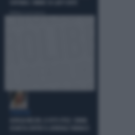
CONTABILI: OMBRE SU LADY CONTE
Politica
di Giacomo Amadori
STRATEGIE
GIORGIA MELONI, IL VOTO UTILE: L'ARMA
SEGRETA CONTRO IL GENERALE VANNACCI