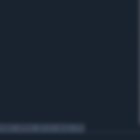
M BRADY
SHOPPING
LOW COST
NEGOZIO
FOTO