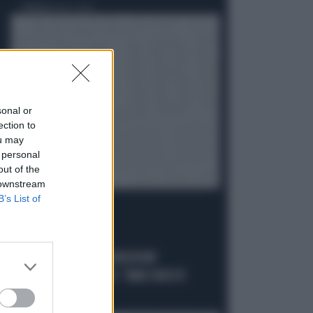
Politica
di Fausto Carioti
sonal or
ection to
ou may
 personal
out of the
 downstream
B’s List of
ACCUSE E SOSPETTI
LUCIO MALAN SULL'AUDIZIONE
"ANOMALA" DI CONTE: "AMICI MOLTO
VICINI AL PD..."