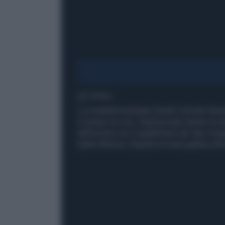
1' di lettura
La modella brasiliana Gisele Caroline Bund
in tempo di crisi. Paparazzata mentre fa sh
dall'unione con il quaterback dei New Eng
Santa Monica. Guarda la nostra gallery (fo