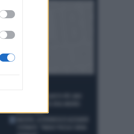
I PIÙ LETTI
DIOMANDE, L'ACQUISTO PIÙ CARO
1
NELLA STORIA DEL REAL MADRID:
ECCO LE CIFRE
MACRON, LA DENUNCIA DI ALEXANDR
2
STEPANOV: "PARIGI? PUZZA E URINA