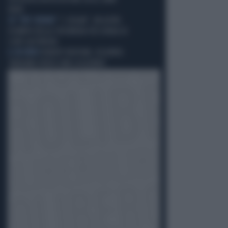
VENTI
SU "SKY CINEMA"
"J. EDGAR", UN ALTRO
ESEMPIO DELLA SPLENDIDA VECCHIAIA DI
CLINT EASTWOOD
IL RICORDO
ROBERT REDFORD, DICAPRIO:
"ABBIAMO PERSO UNA LEGGENDA"