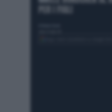
PER I FIGLI
di Eleonora Tesconi
sabato 20 luglio 2013
Segui Libero Quotidiano su Google Dis