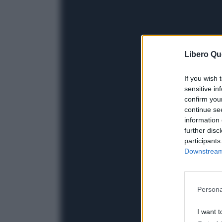
Libero Qu
If you wish 
sensitive in
confirm you
continue se
information 
further disc
participants
Downstream 
Persona
I want t