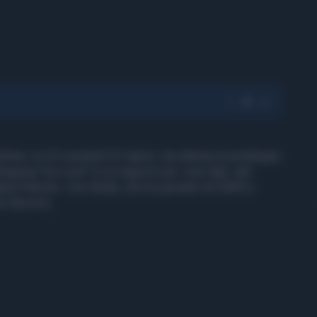
chen, ex di Leonardo Di Caprio, sta attenta al portafoglio
opping "low cost" in un negozio per i suoi figli, nati
land Patriots, Tom Brady, che ha sposato nel 2009 a
to Olycom).