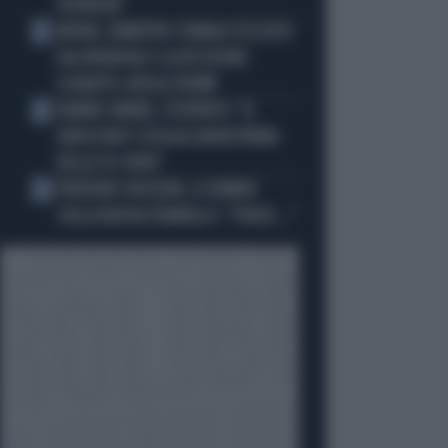
OVUNQUE"
ARTAN, L'ARBITRO SOMALO ESCLUSO
3
DAI MONDIALI? LA DECISIONE:
SCHIAFFO-UEFA A TRUMP
JANNIK SINNER, L'ESPERTO: "IL
4
GINOCCHIO? COSA ACCADRÀ PRIMA
DELLO US OPEN"
FREDERIC VASSEUR, IL DUBBIO
5
SULLA NUOVA FORMULA 1: "FORSE..."