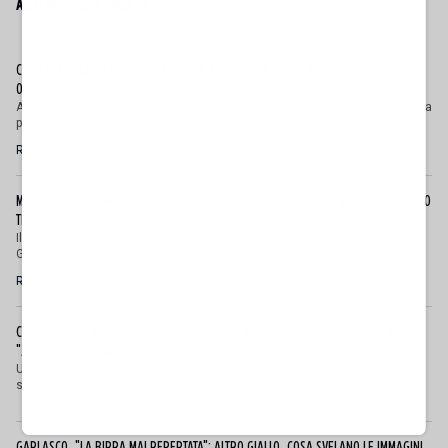
ALTRI ARTICOLI DI ITALIA
CREMA, AFRICANO ACCOLTELLA DONNA ALLE SPALLE SENZA MOTIVO: L'ULTIMO
ORRORE
Ancora sangue nelle nostre città. Una donna di 43 anni è stata accoltellata
poco prima delle 20 della sera...
Redazione
MARIO GIULIACCI, METEO-CATASTROFE: "COSA ACCADRÀ AL SUD, I MODELLI CI HANNO
TRADITO"
Il Sud Italia come il Marocco? L’anatema lo lancia il colonnello Mario
Giuliacci, che lancia un avvertimento sul f...
Roberto Tortora
COMO, 16ENNE ARRESTATO PER TERRORISMO: MANUALE PER COSTRUIRE BOMBE,
"JIHADISTA E NEONAZISTA"
Un sedicenne italiano di origini straniere, residente nel Comasco e finora
sconosciuto alle forze dell'ordine, &egra...
GARLASCO, "LA BIRRA MAI REPERTATA": ALTRO GIALLO, COSA SVELANO LE IMMAGINI