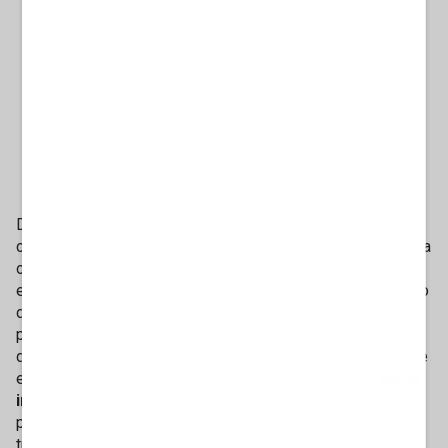
Da qui l'attacco a Pd e compagni vari: "La sinistra
cosiddetta antagonista, evidentemente manovrata da quella
ortodossa che non s’indigna, né condanna queste violenze
e tira le fila dai ‘salotti bene’, sta impedendo lo svolgimento
della campagna elettorale e cercando di affermare il
principio antidemocratico che sono loro a comandare, a
decidere chi abbia libertà di espressione e manifestazione
e chi no. Ecco a voi il ‘nazismo rosso’. Ma ora basta,
basta
impunità
per chi ha commesso e commette violenza
privata. Ci sono i filmati che inchiodano i responsabili e si
tratta oltretutto di gente conosciuta alla Digos, si proceda