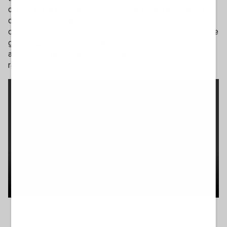
con denunce e processi veloci. Ci sarà una magistratura
disposta a perseguire reati gravissimi perché lesivi dei
diritti primari della persona o è troppo impegnata a riportare
gli immigrati irregolari dall’Albania all’Italia? Dobbiamo
aspettare che ci scappi il morto e far sprofondare i nostri
ragazzi in un’altra stagione di guerra tribale?".