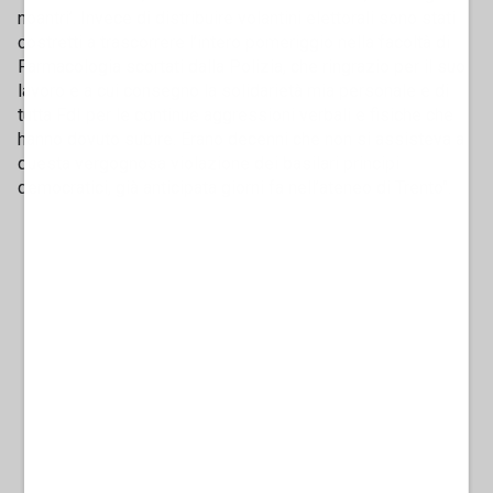
noantri’. Invece di distribuire volantini elettorali sono stati
costretti a trascorrere l’intero pomeriggio nella facoltà di
Farmacologia scortati dalla Polizia, che ringrazio per il suo
lavoro e a cui consegno la solidarietà mia personale e di
tutta FdI per le continue aggressioni verbali e fisiche che
hanno dovuto subire. Erano decenni che non si assisteva a
questa vergognosa violazione dei basilari principi
democratici, già anticipata giorni fa nell’ateneo di Trento".