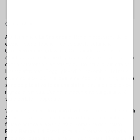
2' di lettura
Alta tensione a
La Sapienza
di Roma in occasione delle
elezioni studentesche in corso questa settimana.
Già mercoledì sera, davanti a Giurisprudenza, si sono
scontrate alcune decine di giovani di Azione universitaria in
corteo nell'ateneo e altrettante dei Collettivi di sinistra che
li hanno affrontati. E oggi, giovedì 21 novembre, il clima è
diventato ancor più incandescente. Addirittura un vigilante è
stato
colpito al volto da una pietra
, partita dal blocco dei
ragazzi di sinistra. L'uomo, vistosamente sanguinante, è
stato portato in ospedale.
"Anche oggi, secondo giorno di votazioni, i nostri studenti di
Azione Universitaria non hanno avuto garantita l’agibilità
fisica e politica alla Sapienza di Roma - ha denunciato
Fabio Rampelli
, di Fratelli d'Italia -. È tornato in cattedra il
nazismo rosso
, sono riemersi i morti viventi, i ‘katanga dei