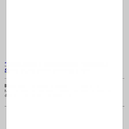
"Vittoria politica, la Venezi bullizzata": l'intervento di
Senaldi a L'Aria che tira, guarda qui il video
BEATRICE VENEZI, LA CLAMOROSA DENUNCIA: "ECCO I NOMI DEI FIGLI DI"
Non sono giorni facili per Beatrice Venezi, trentaseienne direttrice
d’orchestra finita al centro delle polemiche ...