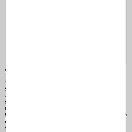
2' di lettura
"È una vittoria politica che poco ha di artistico":
Pietro
Senaldi
, condirettore di
Libero,
lo ha detto in collegamento
con David Parenzo a
L'Aria che tira
su La7, riferendosi alla
decisione del teatro La Fenice di Venezia di annullare tutte
le collaborazioni con il direttore d'orchestra
Beatrice
Venezi
. Una decisione scaturita da un'intervista a
La Nacion
in cui la Venezi diceva: "Non provengo da una famiglia di
musicisti. E questa è un'orchestra dove le posizioni si