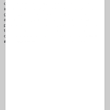
d'orchestra senza che succedesse nulla. Però erano
imposti dalle persone giuste e peraltro non hanno fatto
grandi figure e non sono stati contestati più di tanto". E
ancora: "Io non giudico tecnicamente la Venezi, sarei un
pazzo a farlo. Detto questo, è una vittoria politica. Se altri
teatri importanti nel mondo le faranno dei contratti e
continuerà la sua carriera nei prossimi anni, allora
avrà
avuto ragione lei
e torto l'orchestra di Venezia".