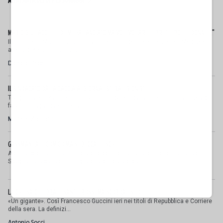
ALTRI ARTICOLI DI PERSONAGGI
MARIO GIULIACCI: "FEDE MI HA LANCIATO MA VOLEVO FARE IL PRETE. POI LE DONNE..."
Il colonnello Mario Giuliacci, il volto storico del meteo sulle reti Mediaset,
all’età di 85 anni ha inizia...
Daniele Priori
IL SINDACATO DÀ LA CACCIA AI GIORNALISTI RAI "SIONISTI"
Tre giornalisti Rai finiscono nel mirino del sindacato Usb. Con l’accusa di
fare «propaganda sionista»...
Michele Zaccardi
GASSMAN FA IL COMICO MA SI BECCA I FISCHI
Alessandro Gassmann interviene con ironia sulla tensione tra Italia e
Spagna nata dalla crisi migratoria di Ceuta e dai ...
LA CHIESA CELEBRA I "SANTI" ROSSI MA SCORDA I SUOI
«Un gigante». Così Francesco Guccini ieri nei titoli di Repubblica e Corriere
della sera. La definizi...
Antonio Socci