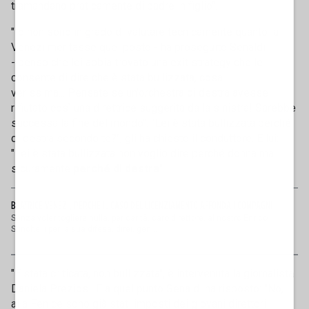
tramandano praticamente di padre in figlio".
"Io non sono in grado di valutare tecnicamente quanto la
Venezi meritasse quel posto - ha proseguito Senaldi
- penso che lei abbia trovato una exit strategy che le
consente di dire che è stata bullizzata, cosa
verissima... Pensate se un'orchestra di destra avesse
rifiutato così una direttrice suggerita dalla sinistra! Sarebbe
successa la fine del mondo". "Lei è stata bullizzata perché
di destra secondo te?", gli ha chiesto il conduttore. E lui:
"Lei è stata bullizzata non voglio dire perché donna ma
sicuramente
perché di destra
".
BEATRICE VENEZI, PERCHÉ IL CASO DEL LICENZIAMENTO AFFONDA I COMPAGNI
Senza voler togliere nulla, per carità, caro direttore, al nostro Enrico
Stinchelli per la sua difesa, direi, gen...
"È stata criticata, non bullizzata", è intervenuta la giornalista
Daniela Preziosi. E a quel punto Senaldi ha risposto: "No,
alla Fenice sono già stati imposti dei giovani direttori