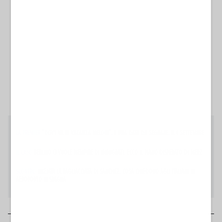
LA PREMIER
"DOVE VA IN VACANZA MELONI". E UNA DATA DA SEGNARE: IL 4 SETTEMBRE
IL CASO
BERLINO CI VUOLE RIEMPIRE DI IMMIGRATI: ECCO IL PIANO DISPERATO DI MERZ
SCONTRO
INIZIATA LA PAGLIACCIATA DI SANCHEZ: COSA CHIEDONO AGLI ITALIANI IN
AEROPORTO IN SPAGNA