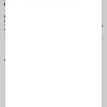
Bocchino a Otto e mezzo, guarda qui il video
OTTO E MEZZO, ITALO BOCCHINO STRONCA LILLI GRUBER: "ESPULSIONE, PUNTO E
STOP"
"Perché si impunta così tanto? Per non dover ammettere di aver sbagliato a
scrivere il decreto?"...
Tag
MASSIMO GIANNINI
OTTO E MEZZO
ITALO BOCCHINO
GIORGIA MELONI