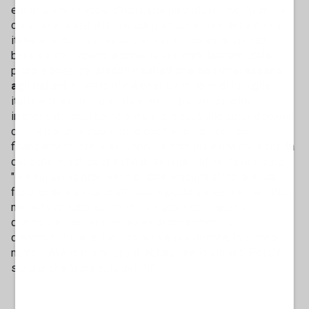
editoriale del
Secolo d'Italia
, che ha sottolineato: "Giannini
considera la stabilità, il raddoppio del valore della Borsa
italiana, la disoccupazione ai minimi storici, lo spread
bassissimo rispetto a come le era stato lasciato, delle
piccole cose, dei
piccoli risultati che non interessano
agli italiani
, in realtà non è così. Un milione di famiglie
italiane che hanno uno stipendio in più sono molto
interessate, così come sono interessati allo spread coloro
che hanno un mutuo, coloro che hanno aziende con
finanziamenti per lo sviluppo. La stabilità è una cosa che fa
del bene, sia di destra che di sinistra". Infine, ha ricordato:
"Meloni aveva promesso di dare stabilità all'Italia e l'ha
fatto, di dare un ruolo all'Italia in politica estera e l'ha fatto,
nonostante tutto quello che è successo in questi
quattro anni, aveva promesso di combattere la
disoccupazione e il lavoro nero e ci è riuscita, lo dicono i
numeri. Aveva promesso di abbassare lo spread. Poi c'è
stata anche la crescita del Pil".