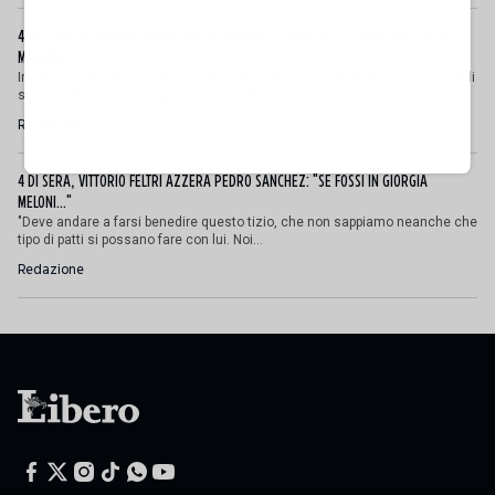
4 DI SERA, VERDERAMI INCHIODA LA SINISTRA: "CHI HA RESO L'ITALIA UN HUB DI
MIGRANTI"
Immigrazione, Spagna, Italia ed Europa. Francesco Verderami, ospite a 4 di
sera su Rete 4, ha spiegato come negli anni l...
Redazione
4 DI SERA, VITTORIO FELTRI AZZERA PEDRO SANCHEZ: "SE FOSSI IN GIORGIA
MELONI..."
"Deve andare a farsi benedire questo tizio, che non sappiamo neanche che
tipo di patti si possano fare con lui. Noi...
Redazione