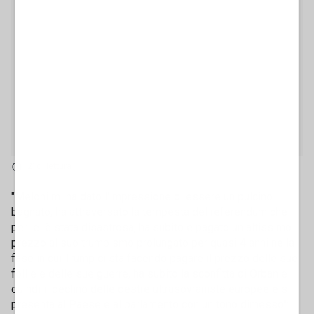
2' di lettura
"Meloni mi ha dato l'impressione di essere un pulcino
bagnato, ha attraversato la tempesta del referendum che
per lei è stata disastrosa, ha subito e pagato un altissimo
prezzo al suo trumpismo prolungato per quasi 4 anni nella
fase in cui Trump ci sta facendo pagare il prezzo delle sue
follie e delle sue guerre, ha subito la sconfitta di Orban e
quindi il declino delle destre ultrasovraniste europee e si
presenta al Paese e al parlamento con un tono dimesso":