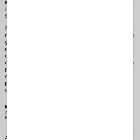
Massimo Giannini,
ospite di Lilli Gruber a
Otto e mezzo
su
La7, ha commentato così le parole di
Giorgia Meloni
al
Senato durante il Premier question time.
Poi ha aggiunto: "Mi è sembrata una premier in difesa che
rivendica alcuni risultati, ciascuno di essi discutibili, del suo
governo, e che non ha più nulla da dire a questo Paese, se
non riproporgli la
rancida minestra riscaldata
del record
della Borsa, dell'aumento dell'occupazione, che sappiamo
essere drogato, dello spread. Tutte cose che gli italiani non
percepiscono sulla propria pelle. Il governo si sta
disgregando nei suoi fondamenti, ministeri che perdono
pezzi da tutte le parti... Il governo non è più in grado di
decidere alcunché, sopravvive a se stesso".
MASSIMO GIANNINI ATTACCA DALLA GRUBER: "PERCHÉ MELONI È UNA SCIAMANA"
A Otto e Mezzo questa sera c'è lui: Massimo Giannini. L'editorialista di
Repubblica in queste ore è...
A quel punto allora è intervenuto
Italo Bocchino,
direttore