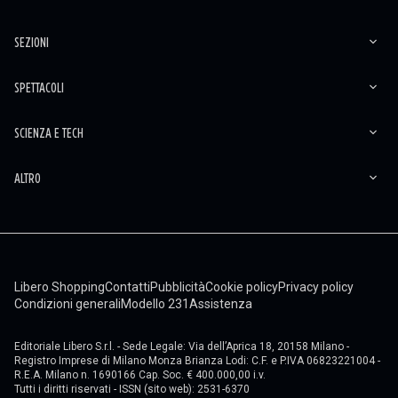
SEZIONI
SPETTACOLI
SCIENZA E TECH
ALTRO
Libero Shopping
Contatti
Pubblicità
Cookie policy
Privacy policy
Condizioni generali
Modello 231
Assistenza
Editoriale Libero S.r.l. - Sede Legale: Via dell’Aprica 18, 20158 Milano -
Registro Imprese di Milano Monza Brianza Lodi: C.F. e P.IVA 06823221004 -
R.E.A. Milano n. 1690166 Cap. Soc. € 400.000,00 i.v.
Tutti i diritti riservati - ISSN (sito web): 2531-6370