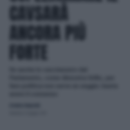
CAVSARÀ
ANCORA PIÙ
FORTE
Se anche lo cacciassero dal
Parlamento, come dimostra Grillo, per
fare politica non serve un seggio: basta
avere il consenso
di Andrea Tempestini
domenica 23 giugno 2013