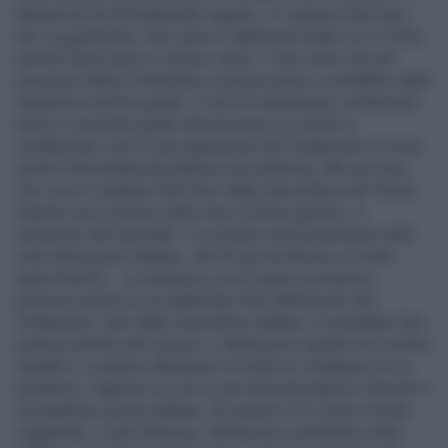
Berlusconi ha formalmente ragione: lo vogliono fare fuori
per via giudiziaria. Non speri in labilissimi patti con il Colle,
perché lassù spira lo stesso vento. E stia certo che nel
processo Ruby è destinato a essere preso a schiaffoni dalla
sentenza di primo grado. E che la Cassazione confermerà
primo e secondo grado del processo sui diritti tv,
certificando così la sua espulsione dal Parlamento (e forse
anche l’immediata decadenza da senatore). Ma non dica
che così lo vogliono fare fuori dalla vita politica del Paese.
Questo non è potere nelle mani di alcun giudice, e
nemmeno del Quirinale. È un potere esclusivamente nelle
mani del popolo italiano, che fin qui ha deciso in modo
assai diverso. Le sentenze con le pene accessorie
possono anche (e accadrà) fare fuori Berlusconi dal
Parlamento. Non dalla vita politica italiana. Si potrebbe fare
politica perfino dal carcere, e Berlusconi questo non rischia
(indulto e condono attenuano di molto le condanne di cui
parliamo). Figurarsi se non si può farla da palazzo Grazioli o
da qualsiasi piazza italiana. Se questo è lo scopo di tanti
magistrati, è solo illusione: Berlusconi continuerà a fare