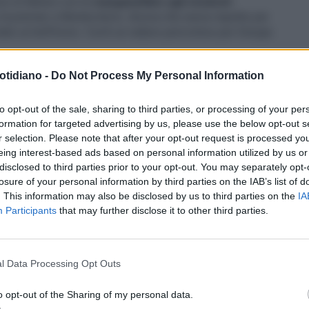
rno di Meloni con le
manganellate agli studenti
e la premier a Montecitorio, diceva che aveva rispetto per
stato un bell’inizio. Cos’è un raduno pericoloso per Giorgia
otidiano -
Do Not Process My Personal Information
to opt-out of the sale, sharing to third parties, or processing of your per
formation for targeted advertising by us, please use the below opt-out s
r selection. Please note that after your opt-out request is processed y
eing interest-based ads based on personal information utilized by us or
disclosed to third parties prior to your opt-out. You may separately opt-
losure of your personal information by third parties on the IAB’s list of
. This information may also be disclosed by us to third parties on the
IA
Participants
that may further disclose it to other third parties.
l Data Processing Opt Outs
o opt-out of the Sharing of my personal data.