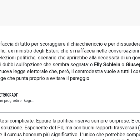
 faccia di tutto per scoraggiare il chiacchiericcio e per dissuadere
, ex ministro degli Esteri, che si riaffaccia nelle conversazioni 
lezioni politiche, scenario che aprirebbe alla necessità di un gove
i dubbi sull’opzione che sembra segnata: o
Elly Schlein
o
Giuse
nuova legge elettorale che, però, il centrodestra vuole a tutti i c
e che punta proprio a evitare il pareggio.
RETROGRADI"
é progredire: &egr...
potesi complicate. Eppure la politica riserva sempre sorprese. E c
a soluzione. Esponente del Pd, ma con buoni rapporti trasversali 
re il cursus honorum più significativo. L’unico che potrebbe compe