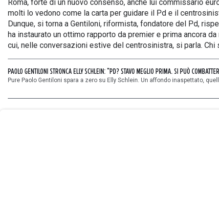
Roma, forte di un nuovo consenso, anche lui commissario europ
molti lo vedono come la carta per guidare il Pd e il centrosinis
Dunque, si torna a Gentiloni, riformista, fondatore del Pd, risp
ha instaurato un ottimo rapporto da premier e prima ancora da m
cui, nelle conversazioni estive del centrosinistra, si parla. Ch
PAOLO GENTILONI STRONCA ELLY SCHLEIN: "PD? STAVO MEGLIO PRIMA. SI PUÒ COMBATTE
User
Pure Paolo Gentiloni spara a zero su Elly Schlein. Un affondo inaspettato, quel
Consent
Prompt
Focus
Prompt