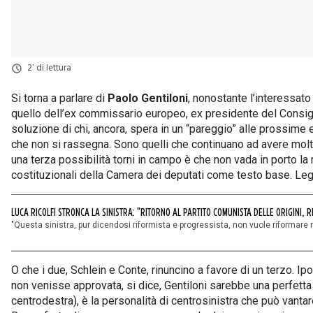
2' di lettura
Si torna a parlare di
Paolo Gentiloni
, nonostante l’interessato
quello dell’ex commissario europeo, ex presidente del Consiglio
soluzione di chi, ancora, spera in un “pareggio” alle prossime e
che non si rassegna. Sono quelli che continuano ad avere molt
una terza possibilità torni in campo è che non vada in porto la 
costituzionali della Camera dei deputati come testo base. Legg
LUCA RICOLFI STRONCA LA SINISTRA: "RITORNO AL PARTITO COMUNISTA DELLE ORIGINI, 
"Questa sinistra, pur dicendosi riformista e progressista, non vuole riformare n
O che i due, Schlein e Conte, rinuncino a favore di un terzo. I
non venisse approvata, si dice, Gentiloni sarebbe una perfett
centrodestra), è la personalità di centrosinistra che può vanta