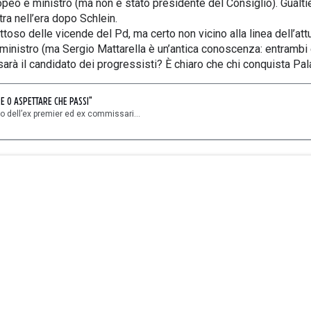
eo e ministro (ma non è stato presidente del Consiglio). Gualtie
tra nell’era dopo Schlein.
ettoso delle vicende del Pd, ma certo non vicino alla linea dell’at
inistro (ma Sergio Mattarella è un’antica conoscenza: entrambi era
i sarà il candidato dei progressisti? È chiaro che chi conquista Pal
RE O ASPETTARE CHE PASSI"
lo dell’ex premier ed ex commissari...