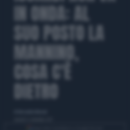
IN ONDA: AL
SUO POSTO LA
MANNINO,
COSA C'È
DIETRO
di Alessandra Menzani
venerdì 22 settembre 2017
Segui Libero Quotidiano su Google Discover