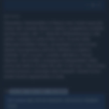
1' di lettura
Stamattina i telespettatori di Raiuno sono rimasti spiazzati.
Invece del consueto Buono a sapersi, programma condotto
da Elisa Isoardi, alle 11, dedicato all’alimentazione e alla
salute, è andata in onda un'alta cosa. Al posto della
fidanzata di Matteo Salvini, gli spettatori si sono trovati
davanti al programma sull'inizio dell'anno scolastico
intitolato Tutti a scuola, condotto dall’attrice Teresa
Mannino, che ha fatto compagnia ai telespettatori della
prima rete della tv di Stato fino alle 12.45 circa. I fan di Elisa
Isoardi possono comunque stare tranquilli: domani la loro
amata tornerà regolarmente in onda.
Tag
ELISA ISOARDI
BUONO A SAPERSI
TERESA MANNINO
ANM, OSPITI VIP STRAPAGATI E CONTI IN ROSSO: TERREMOTO
BUCO IN BILANCIO
TOGATO