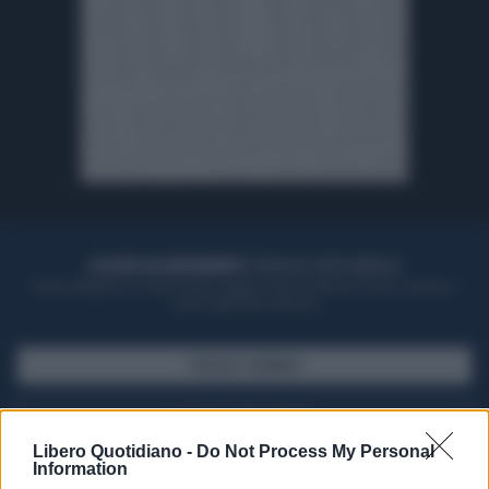
ACQUISTA UN ABBONAMENTO
OTTIENI DEI SUPER VANTAGGI
Potrai sfogliare la rivista online, leggere tutte le edizioni locali, ricevere a
casa il giornale cartaceo
SFOGLIA IL GIORNALE
ACQUISTA ABBONAMENTO
Libero Quotidiano -
Do Not Process My Personal
Information