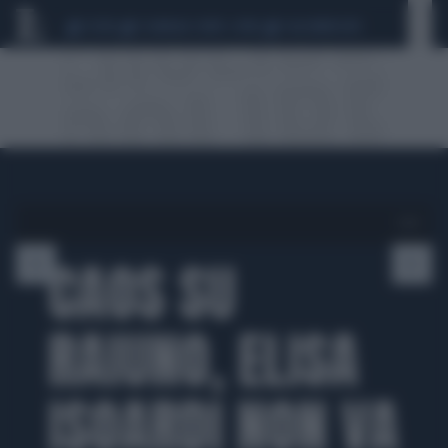
CEUTA
SCANDALO CONTE-COVID
CALCIOMERCATO
1 di 0
CAOS SU
RAIUNO, ELISA
ISOARDI NON VA