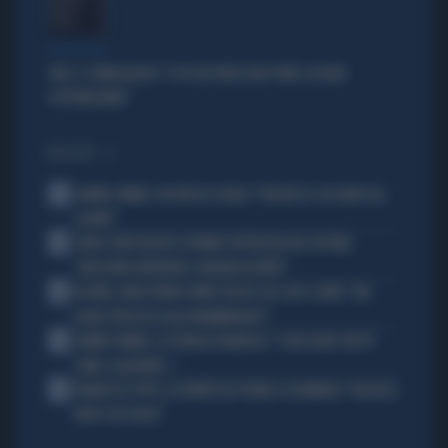
PROIEZIONI
SWG, IL SONDAGGISTA: "IL PD HA PERSO DUE PUNTI, DA NON
SOTTOVALUTARE"
I PIÙ LETTI
1
JANNIK SINNER, UN GROSSO GUAIO: "PERCHÉ LO CACCIANO DAL
CASINÒ"
2
CARLO CONTI RICEVE IL PREMIO SPETTACOLO DEL FESTIVAL
"ORIZZONTI DIFFERENTI, PENSIERI DISTINTI"
3
IN ONDA, MULÈ FRENA SUBITO TELESE SUL CASO-CONTE: "MA
QUALE PROCESSO ALLA NORIMBERGA?!"
4
JANNIK SINNER, LA TEORIA DI NARGISO: "I SUOI GUAI? UN PO'
COME I CALCIATORI..."
5
FRANCESCO TOTTI, LA VERITÀ SUL PUGNO A COLONNESE: "MI DISSE:
NON È TUO FIGLIO"