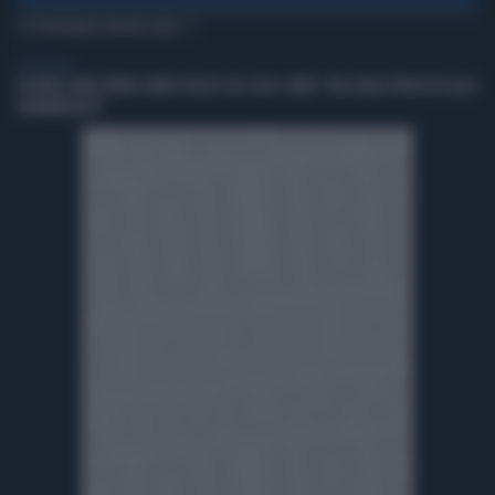
TI POTREBBERO INTERESSARE
TELEVISIONE
IN ONDA, MULÈ FRENA SUBITO TELESE SUL CASO-CONTE: "MA QUALE PROCESSO ALLA
NORIMBERGA?!"