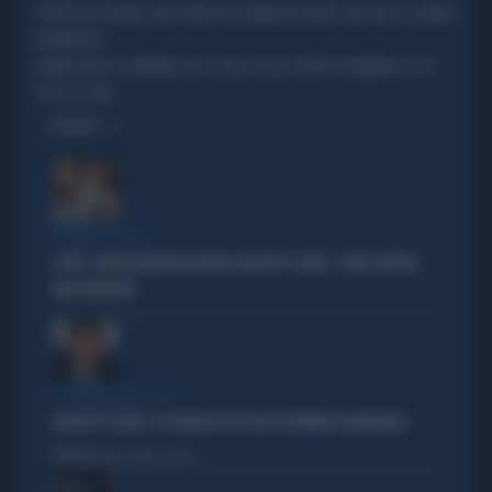
ELISA ISOARDI, UNA STREPITOSA RIVINCITA IN RAI: DOVE VOLA IL SABATO
TIVVÙ
POMERIGGIO
SANREMO 2024, SULLA SICILIA L'EFFETTO-MANNINO: ECCO
SHARE AI RAGGI X
TUTTE LE CIFRE
OPINIONI
SCONTRO-SOCIAL
COVID, GIORGIA MELONI INCHIODA GIUSEPPE CONTE: "COME SFRUTTA
UNA TRAGEDIA"
IN COMMISSIONE COVID
GIUSEPPE CONTE, LA FIGURACCIA DI UN EX PREMIER DISABILITATO
Politica
di Alessandro Sallusti