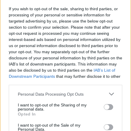
If you wish to opt-out of the sale, sharing to third parties, or
processing of your personal or sensitive information for
targeted advertising by us, please use the below opt-out
section to confirm your selection. Please note that after your
opt-out request is processed you may continue seeing
interest-based ads based on personal information utilized by
us or personal information disclosed to third parties prior to
your opt-out. You may separately opt-out of the further
Seguici su Google Discover
disclosure of your personal information by third parties on the
IAB’s list of downstream participants. This information may
Segui Libero Quotidiano su Google Discover
also be disclosed by us to third parties on the
IAB’s List of
Scegli Libero Quotidiano come fonte preferita
Downstream Participants
that may further disclose it to other
third parties.
SEZIONI
Personal Data Processing Opt Outs
I want to opt-out of the Sharing of my
SPETTACOLI
personal data.
Opted In
SCIENZA E TECH
I want to opt-out of the Sale of my
Personal Data.