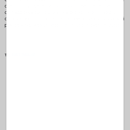
che la procura generale non ha voluto sentire perché
contraddiceva quello che aveva deciso». «Io penso che
qualcuno abbia pasticciato e uno deve chiedere scusa per i
pasticci», taglia corto Bocchino. Invito che cade nel vuoto.
Tag
MARCO TRAVAGLIO