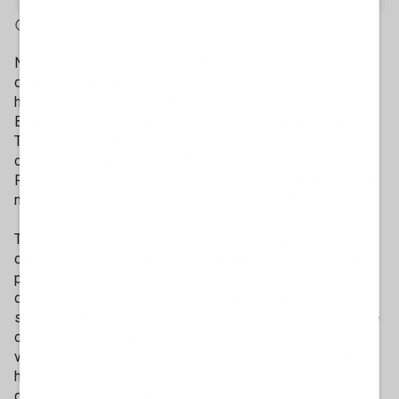
2' di lettura
Non è finita finché non lo dice Marco Travaglio. L’ospitata
del direttore del Fatto quotidiano a Otto e mezzo, su La7,
ha fatto il giro della rete. Merito di Paolo Mieli e Italo
Bocchino, che l’hanno incalzato. E merito, si fa per dire, di
Travaglio che ad ammettere di aver calcato la mano sul
caso della grazia a Nicole Minetti non ci pensa nemmeno.
Figurarsi chiedere scusa. La Procura generale di Milano ha
messo nero su bianco che il Fatto ha scritto falsità.
Tuttavia «le mie indagini dicono altro», spiega Travaglio. «Il
caso è chiuso per quello che riguarda le competenze del
presidente della Repubblica, del ministro della Giustizia e
della procura generale di Milano, che hanno chiesto all’oste
se il vino è buono e questo ha risposto che è ottimo. Non è
chiuso per noi, che continueremo a lavorare su questa
vicenda invereconda. Abbiamo intervistato testimoni che
hanno smontato punto per punto il parere favorevole alla
grazia dato a gennaio dalla procura generale di Milano. Può