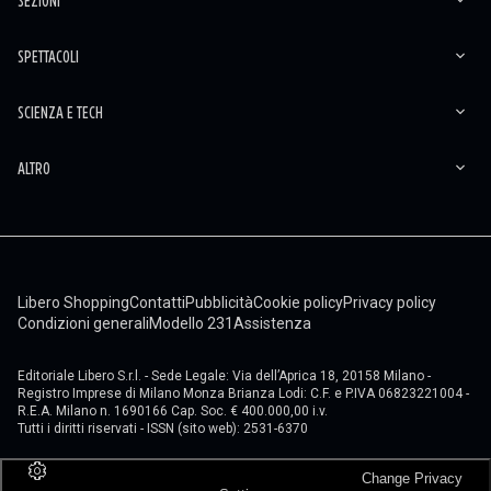
SEZIONI
SPETTACOLI
SCIENZA E TECH
ALTRO
Libero Shopping
Contatti
Pubblicità
Cookie policy
Privacy policy
Condizioni generali
Modello 231
Assistenza
Editoriale Libero S.r.l. - Sede Legale: Via dell’Aprica 18, 20158 Milano -
Registro Imprese di Milano Monza Brianza Lodi: C.F. e P.IVA 06823221004 -
R.E.A. Milano n. 1690166 Cap. Soc. € 400.000,00 i.v.
Tutti i diritti riservati - ISSN (sito web): 2531-6370
Change Privacy