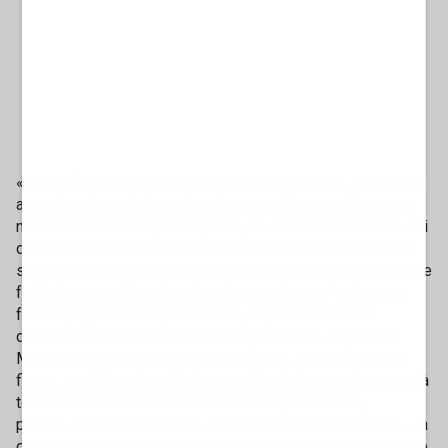
«Io non faccio mai nessun processo a nessuno, tantomeno
a un altro giornalista, però andare avanti per partito preso
non è un buon modo, hai capito?», lo contesta Bocchino. «Ci
deve essere una volta che riconosci che il risultato di una
sentenza o di una decisione al Capo dello Stato ti dà torto e
fai il signore». «Vorrei vedere te, vorrei un po’ vedere se
faresti pippa o se risponderesti», replica stizzito il
direttore. «No, falsario non me lo prenderei - interviene
Mieli -, però lascerei passare un giorno, dai. Si fa miglior
figura... ma ti è mai capitato una volta di dire questa cosa dà
torto a una tesi che io sostenevo e ne prendo atto,
punto». «Se avevo torto sì - chiosa il direttore del Fatto -, in
questo caso ho pubblicato un’intervista a una persona reale