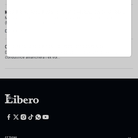
MYRTA MERLINO, ADDIO MEDIASET (E ITALIA): CLAMOROSO, CON CHI HA FIRMATO
Myrta Merlino è pronta a tornare in tv. Ma l’ex conduttrice riparte
(formalmente) dall’estero. Dal pr...
Daniele Priori
CHI PASSA DALLA RAI A MEDIASET: ALTRO COLPACCIO DOPO INFANTE
Dopo Milo Infante è Monica Leofreddi ad approdare a Mediaset. La
conduttrice affiancherà l'ex vol...