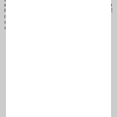
anche raccontare che gli asini volano, ma l’unica cosa che la
Procura generale non può fare è accusare il Fatto di falso. È
diffamazione: non hanno sentito le persone che abbiamo
sentito noi. Quella cosa lì se la rimangiano e ci chiedono
scusa altrimenti li denunciamo».