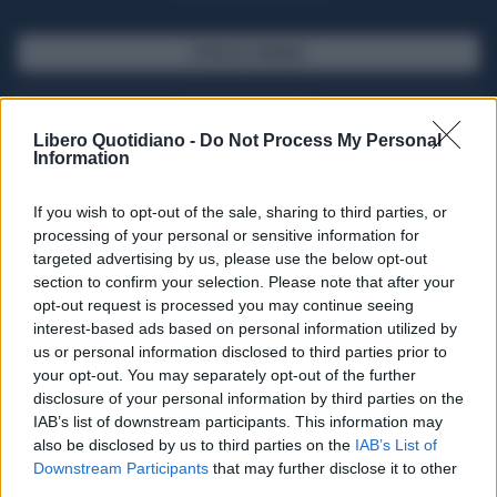
SFOGLIA IL GIORNALE
ACQUISTA ABBONAMENTO
Libero Quotidiano -
Do Not Process My Personal
Information
If you wish to opt-out of the sale, sharing to third parties, or
processing of your personal or sensitive information for
targeted advertising by us, please use the below opt-out
section to confirm your selection. Please note that after your
opt-out request is processed you may continue seeing
interest-based ads based on personal information utilized by
us or personal information disclosed to third parties prior to
your opt-out. You may separately opt-out of the further
Seguici su Google Discover
disclosure of your personal information by third parties on the
IAB’s list of downstream participants. This information may
Segui Libero Quotidiano su Google Discover
also be disclosed by us to third parties on the
IAB’s List of
Scegli Libero Quotidiano come fonte preferita
Downstream Participants
that may further disclose it to other
third parties.