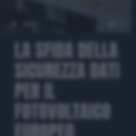
00:00
LA SFIDA DELLA
SICUREZZA DATI
PER IL
FOTOVOLTAICO
EUROPEO