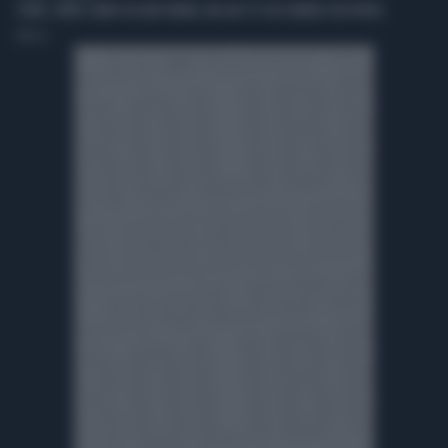
COVID, CONTE: GIURO SUL MIO ONORE, MA QUI C'È CHI L'ONORE L'HA PERSO
TMNews