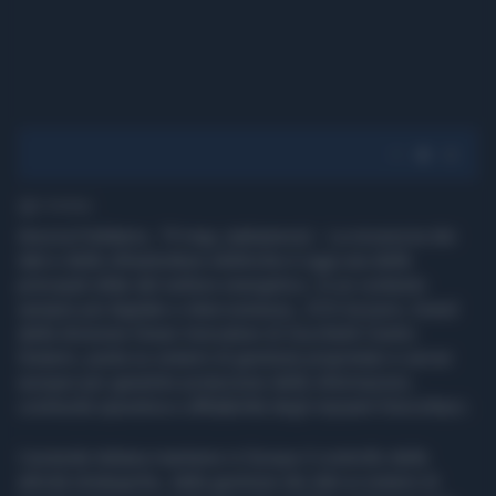
2' di lettura
Arezzo/Valdarno, 19 mag. (askanews) - La sicurezza dei
dati e delle infrastrutture elettriche è oggi una delle
principali sfide del settore energetico. In un contesto
sempre più digitale e interconnesso, ZCS Azzurro, brand
della divisione Green Innovation di Zucchetti Centro
Sistemi, punta su sistemi di gestione proprietari e server
europei per garantire protezione delle informazioni,
continuità operativa e affidabilità degli impianti fotovoltaici.
L'azienda italiana mantiene in Europa il controllo delle
attività strategiche, dalla gestione dei dati ai sistemi di