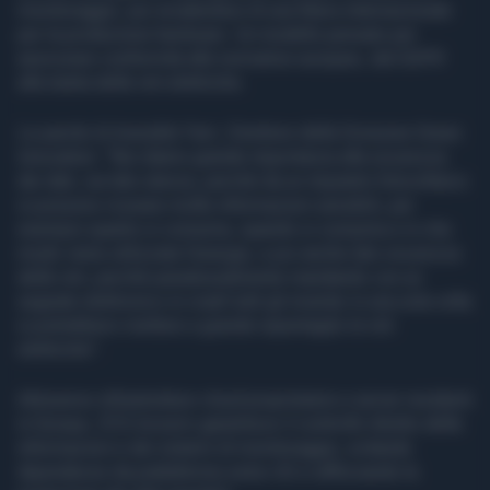
monitoraggio, pur avvalendosi di una filiera internazionale
per la produzione hardware. Un modello pensato per
assicurare conformità alle normative europee, dal GDPR
alla tutela delle reti elettriche.
Le parole di Averaldo Farri, Direttore della Divisione Green
Innovation: "Noi diamo grande importanza alla sicurezza
dei dati, sia lato utenza, perché da un impianto fotovoltaico
si possono ricavare molte informazioni sensibili, per
esempio quanto si consuma, quando si consuma e in che
modo viene utilizzata l'energia, e poi anche lato sicurezza
delle reti, perché paradossalmente mandando con un
segnale elettronico in crash tutti gli inverter in una sola volta
si potrebbero mettere a grande repentaglio le reti
elettriche".
Attraverso infrastrutture cloud proprietarie e server residenti
in Europa, ZCS Azzurro garantisce il controllo diretto delle
informazioni e dei sistemi di monitoraggio, evitando
dipendenze da piattaforme extra-UE e rafforzando la