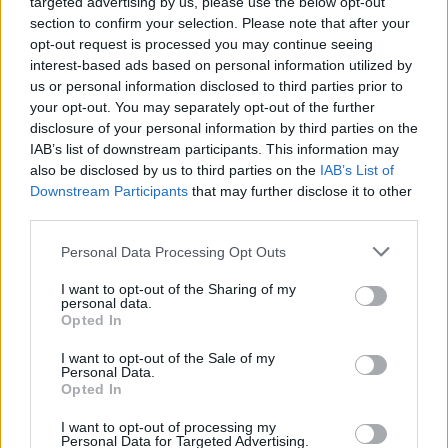
targeted advertising by us, please use the below opt-out
section to confirm your selection. Please note that after your
opt-out request is processed you may continue seeing
interest-based ads based on personal information utilized by
us or personal information disclosed to third parties prior to
your opt-out. You may separately opt-out of the further
Seguici su Google Discover
disclosure of your personal information by third parties on the
IAB’s list of downstream participants. This information may
Segui Libero Quotidiano su Google Discover
also be disclosed by us to third parties on the
IAB’s List of
Scegli Libero Quotidiano come fonte preferita
Downstream Participants
that may further disclose it to other
third parties.
SEZIONI
Personal Data Processing Opt Outs
I want to opt-out of the Sharing of my
SPETTACOLI
personal data.
Opted In
SCIENZA E TECH
I want to opt-out of the Sale of my
Personal Data.
Opted In
ALTRO
I want to opt-out of processing my
Personal Data for Targeted Advertising.