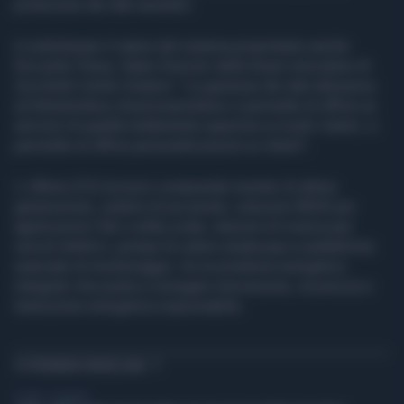
protezione dei dati sensibili.
A sottolineare il valore del sistema proprietario anche
Riccardo Filosa, Sales Director della Green Innovation di
Zucchetti Centro Sistemi: "La gestione dei dati attraverso
un'infrastruttura cloud proprietaria ci permette di offrire un
servizio di qualità nettamente superiore ai nostri clienti, ci
permette di offrire personalizzazioni ai clienti".
L' offerta ZCS Azzurro comprende inverter di ultima
generazione, sistemi di accumulo, soluzioni BESS per
applicazioni C&I e utility scale, stazioni di ricarica per
veicoli elettrici, pompe di calore aria/acqua e piattaforme
avanzate di monitoraggio. Un ecosistema energetico
integrato che punta a coniugare innovazione, sicurezza e
transizione energetica responsabile.
TI POTREBBERO INTERESSARE
TV NEWS - ASKANEWS