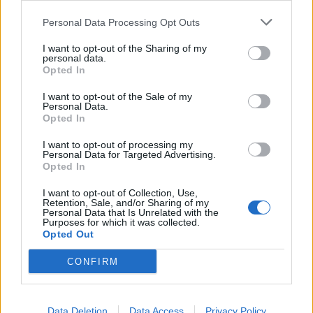
SEZIONI
Personal Data Processing Opt Outs
I want to opt-out of the Sharing of my
SPETTACOLI
personal data.
Opted In
SCIENZA E TECH
I want to opt-out of the Sale of my
Personal Data.
Opted In
ALTRO
I want to opt-out of processing my
Personal Data for Targeted Advertising.
Opted In
I want to opt-out of Collection, Use,
Retention, Sale, and/or Sharing of my
Personal Data that Is Unrelated with the
Purposes for which it was collected.
Libero Shopping
Contatti
Pubblicità
Cookie policy
Privacy policy
Opted Out
Condizioni generali
Modello 231
Assistenza
Preferenze Privacy
CONFIRM
Editoriale Libero S.r.l. - Sede Legale: Via dell’Aprica 18, 20158 Milano -
Registro Imprese di Milano Monza Brianza Lodi: C.F. e P.IVA 06823221004 -
R.E.A. Milano n. 1690166 Cap. Soc. € 400.000,00 i.v.
Tutti i diritti riservati - ISSN (sito web): 2531-6370
Data Deletion
Data Access
Privacy Policy