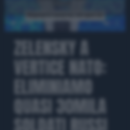
00:00
ZELENSKY A
VERTICE NATO:
ELIMINIAMO
QUASI 30MILA
SOLDATI RUSSI