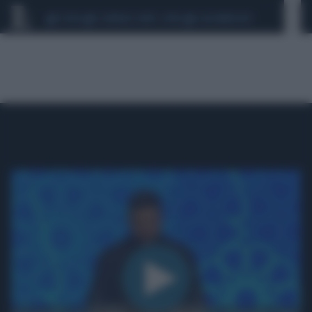
CEUTA
SCANDALO CONTE-COVID
CALCIOMERCATO