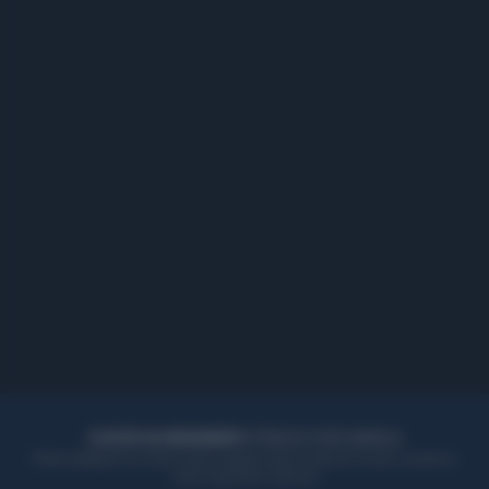
ACQUISTA UN ABBONAMENTO
OTTIENI DEI SUPER VANTAGGI
Potrai sfogliare la rivista online, leggere tutte le edizioni locali, ricevere a
casa il giornale cartaceo