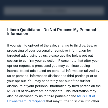
SFOGLIA IL GIORNALE
ACQUISTA ABBONAMENTO
Libero Quotidiano -
Do Not Process My Personal
Information
If you wish to opt-out of the sale, sharing to third parties, or
processing of your personal or sensitive information for
targeted advertising by us, please use the below opt-out
section to confirm your selection. Please note that after your
opt-out request is processed you may continue seeing
interest-based ads based on personal information utilized by
us or personal information disclosed to third parties prior to
your opt-out. You may separately opt-out of the further
Seguici su Google Discover
disclosure of your personal information by third parties on the
IAB’s list of downstream participants. This information may
Segui Libero Quotidiano su Google Discover
also be disclosed by us to third parties on the
IAB’s List of
Scegli Libero Quotidiano come fonte preferita
Downstream Participants
that may further disclose it to other
third parties.