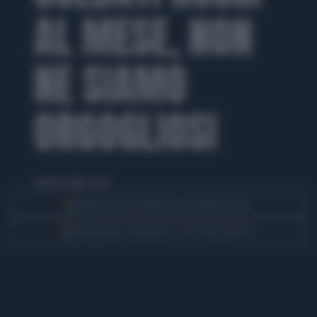
AL MESE, NON
NE SIAMO
ORGOGLIOSI
martedì 7 luglio 2026
Segui Libero Quotidiano su Google Discover
Scegli Libero Quotidiano come fonte preferita