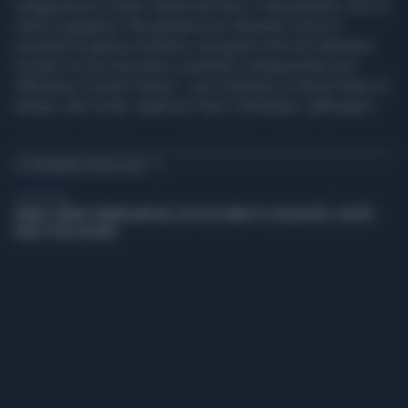
maggioranza è stata colpita dai droni. Francamente, non ne
siamo orgogliosi. Ne parliamo per illustrare come si
presenta la guerra moderna: una guerra che non abbiamo
iniziato noi ma che siamo costretti a intraprendere per
difendere il nostro Paese", così Zelensky al vertice Nato di
Ankara. Ebs Fonte: Agenzia Vista / Alexander Jakhnagiev
TI POTREBBERO INTERESSARE
VIDEO BY VISTA
BONELLI PIANTA L'OMBRELLONE NEL LETTO DEL FIUME PO: UN DISASTRO, I NOSTRI
FIUMI SI PROSCIUGANO