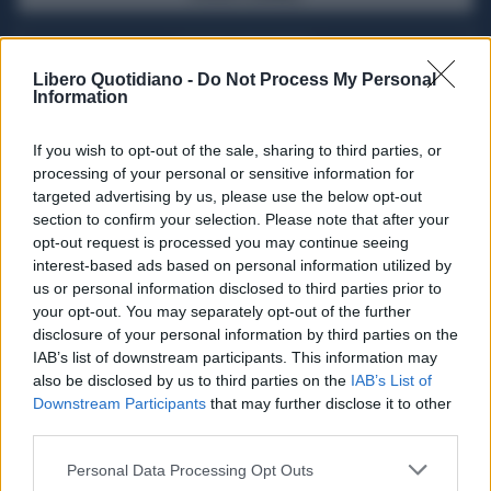
ACQUISTA ABBONAMENTO
Libero Quotidiano -
Do Not Process My Personal
Information
If you wish to opt-out of the sale, sharing to third parties, or
processing of your personal or sensitive information for
targeted advertising by us, please use the below opt-out
section to confirm your selection. Please note that after your
opt-out request is processed you may continue seeing
interest-based ads based on personal information utilized by
us or personal information disclosed to third parties prior to
your opt-out. You may separately opt-out of the further
Seguici su Google Discover
disclosure of your personal information by third parties on the
IAB’s list of downstream participants. This information may
Segui Libero Quotidiano su Google Discover
also be disclosed by us to third parties on the
IAB’s List of
Scegli Libero Quotidiano come fonte preferita
Downstream Participants
that may further disclose it to other
third parties.
SEZIONI
Personal Data Processing Opt Outs