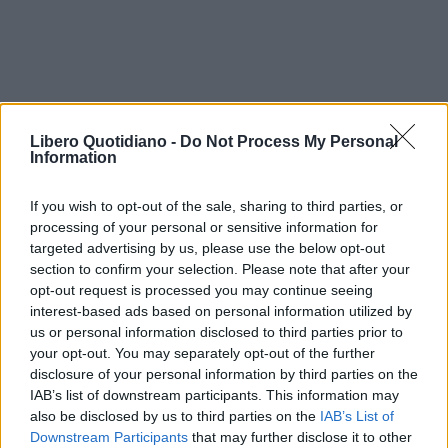
Libero Quotidiano -
Do Not Process My Personal
Information
If you wish to opt-out of the sale, sharing to third parties, or
processing of your personal or sensitive information for
targeted advertising by us, please use the below opt-out
section to confirm your selection. Please note that after your
opt-out request is processed you may continue seeing
interest-based ads based on personal information utilized by
us or personal information disclosed to third parties prior to
your opt-out. You may separately opt-out of the further
disclosure of your personal information by third parties on the
IAB’s list of downstream participants. This information may
also be disclosed by us to third parties on the
IAB’s List of
Downstream Participants
that may further disclose it to other