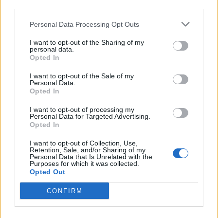
third parties.
Personal Data Processing Opt Outs
I want to opt-out of the Sharing of my
personal data.
Opted In
I want to opt-out of the Sale of my
Personal Data.
Opted In
I want to opt-out of processing my
Personal Data for Targeted Advertising.
Opted In
I want to opt-out of Collection, Use,
Retention, Sale, and/or Sharing of my
Personal Data that Is Unrelated with the
Purposes for which it was collected.
Opted Out
CONFIRM