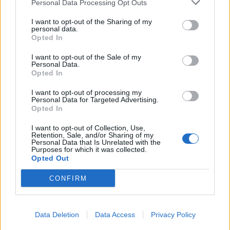
SEZIONI
Personal Data Processing Opt Outs
I want to opt-out of the Sharing of my
SPETTACOLI
personal data.
Opted In
SCIENZA E TECH
I want to opt-out of the Sale of my
Personal Data.
Opted In
ALTRO
I want to opt-out of processing my
Personal Data for Targeted Advertising.
Opted In
I want to opt-out of Collection, Use,
Retention, Sale, and/or Sharing of my
Personal Data that Is Unrelated with the
Purposes for which it was collected.
Libero Shopping
Contatti
Pubblicità
Cookie policy
Privacy policy
Opted Out
Condizioni generali
Modello 231
Assistenza
Preferenze Privacy
CONFIRM
Editoriale Libero S.r.l. - Sede Legale: Via dell’Aprica 18, 20158 Milano -
Registro Imprese di Milano Monza Brianza Lodi: C.F. e P.IVA 06823221004 -
R.E.A. Milano n. 1690166 Cap. Soc. € 400.000,00 i.v.
Tutti i diritti riservati - ISSN (sito web): 2531-6370
Data Deletion
Data Access
Privacy Policy