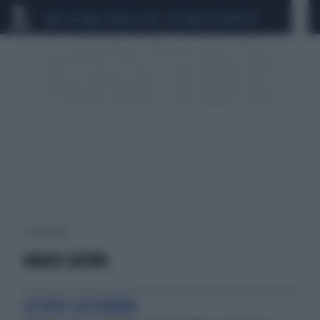
CEUTA
SCANDALO CONTE-COVID
CALCIOMERCATO
6 risultati per:
GRASSI SATURI
LO DICE LA SCIENZA