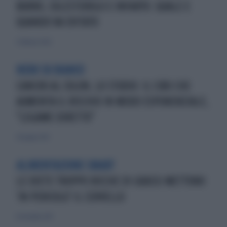
BURRO, COLESTEROLO E INFARTO: QUALE E
QUANDO VA EVITATO
3 febbraio 2026
NERO SU BIANCO
CANCRO AL COLON, LO STUDIO: IL CIBO CHE
AUMENTA IL RISCHIO IN MODO ESPONENZIALE,
"LEGAME DIRETTO"
29 giugno 2021
ALIMENTAZIONE SMART
LE DIETE TROPPO RICCHE DI GRASSI METTONO
'IN PERICOLO' IL CERVELLO
16 dicembre 2017