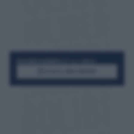
RESTA SEMPRE AGGIORNATO
UNISCITI ALLA COMMUNITY
ACCEDI AL CANALE WHATSAPP