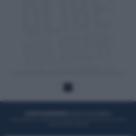
1
ACQUISTA UN ABBONAMENTO
OTTIENI DEI SUPER VANTAGGI
Potrai sfogliare la rivista online, leggere tutte le edizioni locali, ricevere a
casa il giornale cartaceo