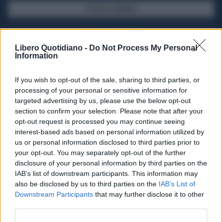
SFOGLIA IL GIORNALE
ACQUISTA ABBONAMENTO
Libero Quotidiano -
Do Not Process My Personal
Information
If you wish to opt-out of the sale, sharing to third parties, or
processing of your personal or sensitive information for
targeted advertising by us, please use the below opt-out
section to confirm your selection. Please note that after your
opt-out request is processed you may continue seeing
interest-based ads based on personal information utilized by
us or personal information disclosed to third parties prior to
your opt-out. You may separately opt-out of the further
Seguici su Google Discover
disclosure of your personal information by third parties on the
IAB’s list of downstream participants. This information may
Segui Libero Quotidiano su Google Discover
also be disclosed by us to third parties on the
IAB’s List of
Scegli Libero Quotidiano come fonte preferita
Downstream Participants
that may further disclose it to other
third parties.