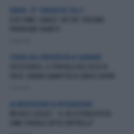
RIMINI. 27° CONGRESSO SID/3
ECCO COME I GRASSI ‘CATTIVI’ POSSONO
PROVOCARE DIABETE
20 maggio 2018
STUDIO DELL'UNIVERSITÀ DI HARVARD
COLESTEROLO, IL PERICOLO DELL'OLIO DI
COCCO: GRANDI QUANTITÀ DI GRASSI SATURI
25 agosto 2018
ALIMENTAZIONE & INTEGRAZIONE
MICHELE SCULATI: “IL COLESTEROLO?ECCO
COME TENERLO SOTTO CONTROLLO”