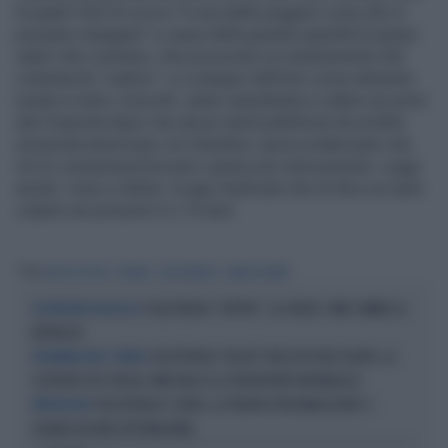
la quale l'olio di cocco "è una delle peggiori cosa che si
possano mangiare" a causa della grande quantità di grassi
saturi che contiene, che provocano un innalzamento del
colesterolo "cattivo". Lo sviluppo dell'olio come alimento
(usato in dolci, biscotti, salse soprattutto) si ebbe nei primi
anni Duemila dopo che alcuni studi pubblicati da un'altra
università americana, la Columbia, aveva evidenziato che
chi lo consumava bruciava i grassi più velocemente. Leggi
anche: Ictus e infarto: la app medicale che di dice se sarai
colpito nei prossimi 5 o 10 anni
Tag
OLIO DI COCCO
VELENO
COLESTEROLO
GRASSI SATURI
COLESTEROLO "CATTIVO", LA SVOLTA: COME CAMBIA LA
UN PERCORSO BIOLOGICO
BATTAGLIA
COLESTEROLO "KILLER" NASCOSTO NEL FEGATO, LA
INFIAMMAZIONE E FIBROSI
SCOPERTA CHE SPIEGA COME NASCE LA STEATOEPATITE METABOLICA
COLESTEROLO E CUORE, LA TERAPIA PERSONALIZZATA E I
PREVENZIONE
SEGNALI DA NON SOTTOVALUTARE