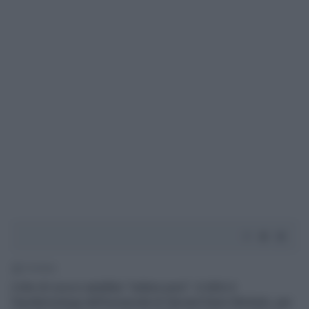
1' di lettura
L'olio di cocco sarebbe "veleno puro". A dirlo è
l'epidemiologa dell'università di Harvard Karin Michels, per