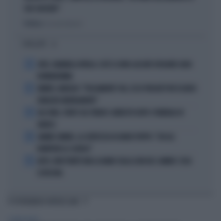
SUO SUOCERO"
Politica
di Giacomo Amadori
I PIÙ LETTI
1
JUVE, RAVANELLI RIVELA: COSÌ SI SONO LASCIATI SFUGGIRE GIGIO
DONNARUMMA
2
SINNER, NARGISO: "FISICAMENTE? NO, ECCO PERCHÉ PUÒ ESSERSI
STANCATO MENTALMENTE"
3
IGLI TARE, FURTO SUL TRENO E ARRESTO DOPO I FUNERALI DI
BARESI
4
JANNIK SINNER, LA CERTEZZA DI DARIO PUPPO: "CHI GLI
ROMPERÀ LE SCATOLE"
5
AUTO, NON TENETE MAI LA MANO SULLA LEVA DEL CAMBIO: COSA
SI RISCHIA
TI POTREBBERO INTERESSARE
SCIENZE & TECH