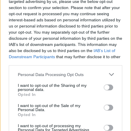
targeted advertising by us, please use the below opt-out
section to confirm your selection. Please note that after your
opt-out request is processed you may continue seeing
interest-based ads based on personal information utilized by
us or personal information disclosed to third parties prior to
your opt-out. You may separately opt-out of the further
Seguici su Google Discover
disclosure of your personal information by third parties on the
IAB’s list of downstream participants. This information may
Segui Libero Quotidiano su Google Discover
also be disclosed by us to third parties on the
IAB’s List of
Scegli Libero Quotidiano come fonte preferita
Downstream Participants
that may further disclose it to other
third parties.
SEZIONI
Personal Data Processing Opt Outs
I want to opt-out of the Sharing of my
SPETTACOLI
personal data.
Opted In
SCIENZA E TECH
I want to opt-out of the Sale of my
Personal Data.
Opted In
ALTRO
I want to opt-out of processing my
Personal Data for Targeted Advertising.