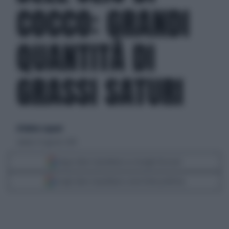
COCCO: GRANDI
QUANTITÀ DI
GRASSI SATURI
di Matteo Legnani
sabato 25 agosto 2018
Segui Libero Quotidiano su Google Discover
Scegli Libero Quotidiano come fonte preferita