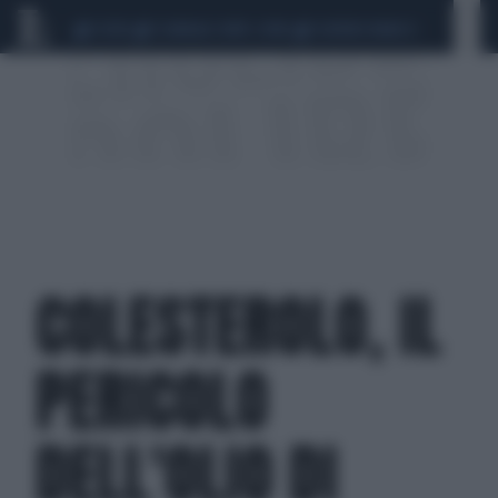
CEUTA
SCANDALO CONTE-COVID
SIGFRIDO RANUCCI
COLESTEROLO, IL
PERICOLO
DELL'OLIO DI