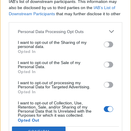
IAB’s list of downstream participants. This information may
Segui Libero Quotidiano su Google Discover
also be disclosed by us to third parties on the
IAB’s List of
Scegli Libero Quotidiano come fonte preferita
Downstream Participants
that may further disclose it to other
third parties.
SEZIONI
Personal Data Processing Opt Outs
I want to opt-out of the Sharing of my
SPETTACOLI
personal data.
Opted In
SCIENZA E TECH
I want to opt-out of the Sale of my
Personal Data.
Opted In
ALTRO
I want to opt-out of processing my
Personal Data for Targeted Advertising.
Opted In
I want to opt-out of Collection, Use,
Retention, Sale, and/or Sharing of my
Personal Data that Is Unrelated with the
Purposes for which it was collected.
Libero Shopping
Contatti
Pubblicità
Cookie policy
Privacy policy
Opted Out
Condizioni generali
Modello 231
Assistenza
Preferenze Privacy