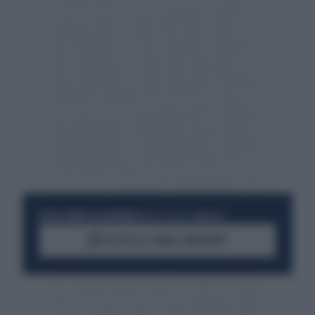
RESTA SEMPRE AGGIORNATO
UNISCITI ALLA COMMUNITY
ACCEDI AL CANALE WHATSAPP