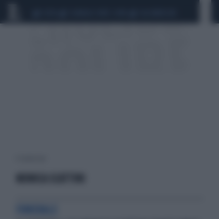
CEUTA
SCANDALO CONTE-COVID
CALCIOMERCATO
4 risultati per:
MONICA SCATTINI
FUNERALE