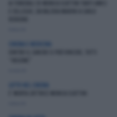
AI FUNERALI DI MONICA SCATTINI TANTI AMICI
E COLLEGHI, DA VALERIA MARINI A CARLO
VERDONE
8 febbraio 2015
CINEMA E MEDICINA
CONTRO IL CANCRO SI PUÒ VINCERE, TUTTI
“INSIEME”
26 ottobre 2013
LUTTO NEL CINEMA
E' MORTA L'ATTRICE MONICA SCATTINI
6 febbraio 2015