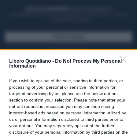
ACQUISTA UN ABBONAMENTO
OTTIENI DEI SUPER VANTAGGI
Potrai sfogliare la rivista online, leggere tutte le edizioni locali, ricevere a
casa il giornale cartaceo
SFOGLIA IL GIORNALE
ACQUISTA ABBONAMENTO
Libero Quotidiano -
Do Not Process My Personal
Information
If you wish to opt-out of the sale, sharing to third parties, or
processing of your personal or sensitive information for
targeted advertising by us, please use the below opt-out
section to confirm your selection. Please note that after your
opt-out request is processed you may continue seeing
interest-based ads based on personal information utilized by
us or personal information disclosed to third parties prior to
your opt-out. You may separately opt-out of the further
Seguici su Google Discover
disclosure of your personal information by third parties on the