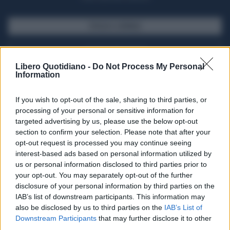
SFOGLIA IL GIORNALE
ACQUISTA ABBONAMENTO
Libero Quotidiano -
Do Not Process My Personal
Information
If you wish to opt-out of the sale, sharing to third parties, or
processing of your personal or sensitive information for
targeted advertising by us, please use the below opt-out
section to confirm your selection. Please note that after your
opt-out request is processed you may continue seeing
interest-based ads based on personal information utilized by
us or personal information disclosed to third parties prior to
your opt-out. You may separately opt-out of the further
Seguici su Google Discover
disclosure of your personal information by third parties on the
IAB’s list of downstream participants. This information may
Segui Libero Quotidiano su Google Discover
also be disclosed by us to third parties on the
IAB’s List of
Scegli Libero Quotidiano come fonte preferita
Downstream Participants
that may further disclose it to other
third parties.