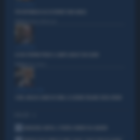
LA POLEMICA
PER REPUBBLICA GLI OCCUPANTI SONO ANGELI
Politica
di Tommaso Montesano
L'EX PREMIER
LO DICE PERFINO PRODI: IL CAMPO LARGO È UN CASINO
Politica
di Elisa Calessi
IL LIBRO SUL COVID
COVID, MEGLIO IL MADE IN CHINA. LE AZIENDE ITALIANE SENZA ORDINI
I PIÙ LETTI
1
BADIASHILE-NAPOLI, SI TRATTA. ROMERO VA A MADRID