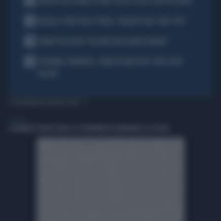
2
VENEZIA SULLE ORME DI COMO: CALCIO, SOLDI E IDEE IN LAGUNA
3
DOUALLA CORRE NELLA STORIA: IL BRONZO VALE COME L’ORO
4
CHIARA PELLACANI: "MI SENTO UNA LEADER ITALIANA"
5
ECATOMBE A MONTREAL, TENNIS IN GINOCCHIO: TUTTA COLPA
DELL'ATP
TI POTREBBERO INTERESSARE
GENERAL
A ROBERTO SERGIO (RAI) LA CITTADINANZA ONORARIA DI CACCURI