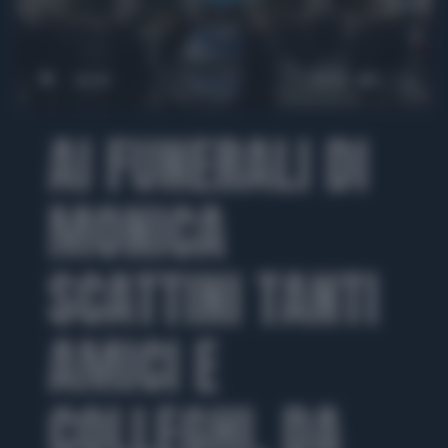
00:00
00:56
AI FUNERALI DI
MONICA
SCATTINI TANTI
AMICI E
COLLEGHI, DA