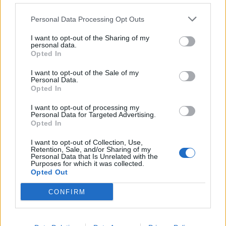
SEZIONI
Personal Data Processing Opt Outs
I want to opt-out of the Sharing of my
SPETTACOLI
personal data.
Opted In
SCIENZA E TECH
I want to opt-out of the Sale of my
Personal Data.
Opted In
ALTRO
I want to opt-out of processing my
Personal Data for Targeted Advertising.
Opted In
I want to opt-out of Collection, Use,
Retention, Sale, and/or Sharing of my
Personal Data that Is Unrelated with the
Purposes for which it was collected.
Libero Shopping
Contatti
Pubblicità
Cookie policy
Privacy policy
Opted Out
Condizioni generali
Modello 231
Assistenza
Preferenze Privacy
CONFIRM
Editoriale Libero S.r.l. - Sede Legale: Via dell’Aprica 18, 20158 Milano -
Registro Imprese di Milano Monza Brianza Lodi: C.F. e P.IVA 06823221004 -
R.E.A. Milano n. 1690166 Cap. Soc. € 400.000,00 i.v.