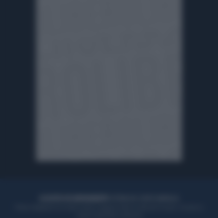
ACQUISTA UN ABBONAMENTO
OTTIENI DEI SUPER VANTAGGI
Potrai sfogliare la rivista online, leggere tutte le edizioni locali, ricevere a
casa il giornale cartaceo