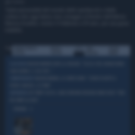
1' di lettura
Tante personalità del mondo dello spettacolo e della
cultura che oggi hanno reso omaggio al feretro dell’attrice
Monica Scattini, morta il 4 febbraio a 59 anni, per una grave
malattia.
Tag
FUNERALI MONICA
MONICA
LUTTO
CARLO
VALERIA
SCATTINI
SCATTINI
VERDONE
MARINI
VALERIA MARINI OLTRE LA CENSURA: "SESSO A TRE. MI MASTURBO
A LUCI ROSSE
OGNI GIORNO. E I SEX-TOYS..."
VALERIA MARINI, LA CONFESSIONE: "SCRIVO DI NOTTE A
CORRISPONDENZE?
PEDRO SANCHEZ, LO STIMO"
CHE TEMPO CHE FA, CARLO VERDONE INCHIODA FABIO FAZIO: "NON
L'ANTENNISTA
FACCIAMO GLI EROI"
OPINIONI