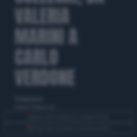
VALERIA
MARINI A
CARLO
VERDONE
di Giorgia Epicoco
domenica 8 febbraio 2015
Segui Libero Quotidiano su Google Discover
Scegli Libero Quotidiano come fonte preferita