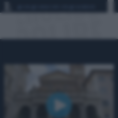
CEUTA
SCANDALO CONTE-COVID
CALCIOMERCATO