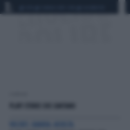
CEUTA
SCANDALO CONTE-COVID
CALCIOMERCATO
2 risultati per:
PLAY! STORIE CHE CANTANO
VOLTATI. GUARDA. ASCOLTA.