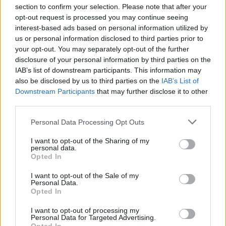
section to confirm your selection. Please note that after your
opt-out request is processed you may continue seeing
interest-based ads based on personal information utilized by
us or personal information disclosed to third parties prior to
your opt-out. You may separately opt-out of the further
Seguici su Google Discover
disclosure of your personal information by third parties on the
IAB’s list of downstream participants. This information may
Segui Libero Quotidiano su Google Discover
also be disclosed by us to third parties on the
IAB’s List of
Scegli Libero Quotidiano come fonte preferita
Downstream Participants
that may further disclose it to other
third parties.
SEZIONI
Personal Data Processing Opt Outs
I want to opt-out of the Sharing of my
SPETTACOLI
personal data.
Opted In
SCIENZA E TECH
I want to opt-out of the Sale of my
Personal Data.
Opted In
ALTRO
I want to opt-out of processing my
Personal Data for Targeted Advertising.