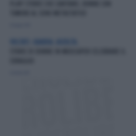
PLAY! STORIE CHE CANTANO, DONNE CON
TUMORE AL SENO METASTATICO
26 maggio 2019
VOLTATI. GUARDA. ASCOLTA.
STORIE DI DONNE IN MUSICAPER CELEBRARE IL
CORAGGIO
6 ottobre 2019