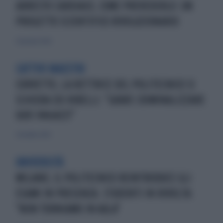
ARRESTO CARDIACO, COME PREVEDERLO: UN
PROGETTO SCIENTIFICO RIVOLUZIONARIO
27 gennaio 2026
CATTIVI MAESTRI
CORVETTO, LA RETTRICE DEL POLITECNICO SI
SCHIERA COI RIBELLI: "GRAVE CRIMINALIZZARE
QUEI RAGAZZI"
1 dicembre 2024
UNIVERSITÀ
MILANO, IL POLITECNICO REINTRODUCE GLI
ESAMI IN PRESENZA. STUDENTI IN RIVOLTA:
"NON TORNIAMO IN AULA"