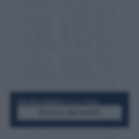
RESTA SEMPRE AGGIORNATO
UNISCITI ALLA COMMUNITY
ACCEDI AL CANALE WHATSAPP