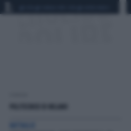
CEUTA
SCANDALO CONTE-COVID
SIGFRIDO RANUCCI
6 risultati per:
POLITECNICO DI MILANO
BATTAGLIE