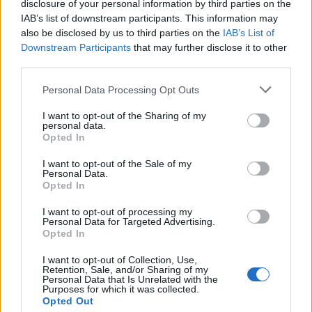
Seguici su Google Discover
disclosure of your personal information by third parties on the
IAB’s list of downstream participants. This information may
Segui Libero Quotidiano su Google Discover
also be disclosed by us to third parties on the
IAB’s List of
Scegli Libero Quotidiano come fonte preferita
Downstream Participants
that may further disclose it to other
third parties.
SEZIONI
Personal Data Processing Opt Outs
I want to opt-out of the Sharing of my
SPETTACOLI
personal data.
Opted In
SCIENZA E TECH
I want to opt-out of the Sale of my
Personal Data.
Opted In
ALTRO
I want to opt-out of processing my
Personal Data for Targeted Advertising.
Opted In
I want to opt-out of Collection, Use,
Retention, Sale, and/or Sharing of my
Personal Data that Is Unrelated with the
Purposes for which it was collected.
Libero Shopping
Contatti
Pubblicità
Cookie policy
Privacy policy
Opted Out
Condizioni generali
Modello 231
Assistenza
Preferenze Privacy