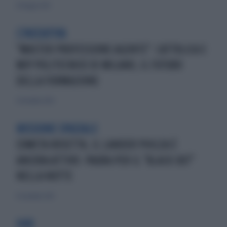
20 maggio 2021
L'INIZIATIVA
"MASTER PROFESSIONE AGENTE": CATTOLICA E
MIP POLITECNICO DI MILANO, IL FUTURO
DELLA FORMAZIONE
21 dicembre 2020
MISSIONE SPAZIALE
COMETA ROSETTA, IL LANDER PHILEA È
ANCORA ATTIVO: PAURA PER IL "BLACK OUT"
NELLA NOTTE
15 novembre 2014
H4O