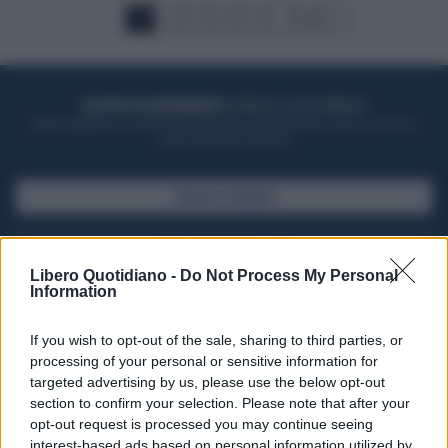
1
2
3
4
5
...
10
ACQUISTA UN ABBONAMENTO
OTTIENI DEI SUPER VANTAGGI
Potrai sfogliare la rivista online, leggere tutte le edizioni locali, ricevere a
casa il giornale cartaceo
SFOGLIA IL GIORNALE
ACQUISTA ABBONAMENTO
Libero Quotidiano -
Do Not Process My Personal
Information
If you wish to opt-out of the sale, sharing to third parties, or
processing of your personal or sensitive information for
targeted advertising by us, please use the below opt-out
section to confirm your selection. Please note that after your
opt-out request is processed you may continue seeing
interest-based ads based on personal information utilized by