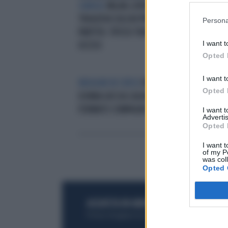
SANUGE
MILAN-LIVERPOOL,
AUT
TRAGEDIA SULL'A4 PRIMA DELLA
A4,
Persona
PARTITA: TIFOSO TRAVOLTO E
COI
I want t
UCCISO
Opted 
I want t
INDAGINI IN CORSO
PADOVA:
L'I
Opted 
DONNA GIÙ DA CALVACAVIA,
AUT
FERMATO COMPAGNO 39ENNE
CAM
I want 
Advertis
TRA
Opted 
I want t
of my P
was col
Opted 
ACQUISTA UN ABBONAMENTO
OTTIENI DEI
Potrai sfogliare la rivista online, leggere tutt