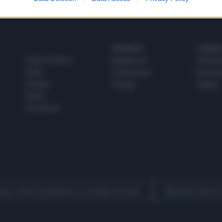
SPETTACOLI
SCIENZA
Rissa Politica
Spettacoli
Alimen
Italia
Televisione
beness
Europa
Gossip
Salute
Esteri
Economia
egui Libero Quotidiano su Google Discover
Scegli Libero