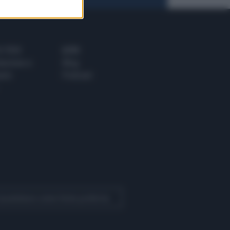
 E TECH
ALTRO
tazione e
Blog
ere
Podcast
 Quotidiano come fonte preferita