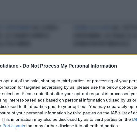
O CONTROMANO
A4, IL VIDEO-
81ENNE ALLA GUIDA
A4, I SETTE
C: LO SCHIANTO RIPRESO
CONTROMANO: LA STRAGE (E L
LE TELECAMERE
DONNA VIVA PER MIRACOLO)
otidiano -
Do Not Process My Personal Information
ANO, LO SCONTRO TRA IL BUS
ATTIMI DI PAURA
A4, INFERNO A
to opt-out of the sale, sharing to third parties, or processing of your per
UNA SCOLARESCA E UN TIR
CORMANO: IL BUS DELLE SCUOL
formation for targeted advertising by us, please use the below opt-out s
ELEMENTARI TAMPONA IL TIR,
r selection. Please note that after your opt-out request is processed y
AUTISTA GRAVISSIMO
eing interest-based ads based on personal information utilized by us or
disclosed to third parties prior to your opt-out. You may separately opt-
losure of your personal information by third parties on the IAB’s list of
LA COMMUNITY
. This information may also be disclosed by us to third parties on the
IA
Participants
that may further disclose it to other third parties.