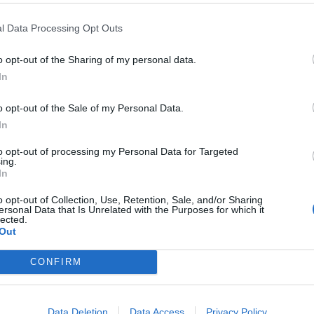
OSTRADA
INCIDENTE SULLA
A4, MAXI-SCHIANTO NEL GIORN
 DUE FERITI GRAVI E 9 AUTO
DEL GRANDE ESODO: 1 MORTO, 
l Data Processing Opt Outs
NVOLTE
FERITI. CODE INFERNALI
o opt-out of the Sharing of my personal data.
In
o opt-out of the Sale of my Personal Data.
NCIDENTE
A4, INFERNO IN
PALMANOVA
A4, INFERNO A UDI
In
OSTRADA: SI RIBALTA IL
TRAGICO INCIDENTE, CI SONO
ION, STRAGE DI BOVINI E
MORTI
to opt-out of processing my Personal Data for Targeted
ing.
FFICO IN TILT
In
o opt-out of Collection, Use, Retention, Sale, and/or Sharing
ersonal Data that Is Unrelated with the Purposes for which it
1
2
lected.
Out
CONFIRM
 SUPER VANTAGGI
S
e le edizioni locali, ricevere a casa il giornale cartaceo
Data Deletion
Data Access
Privacy Policy