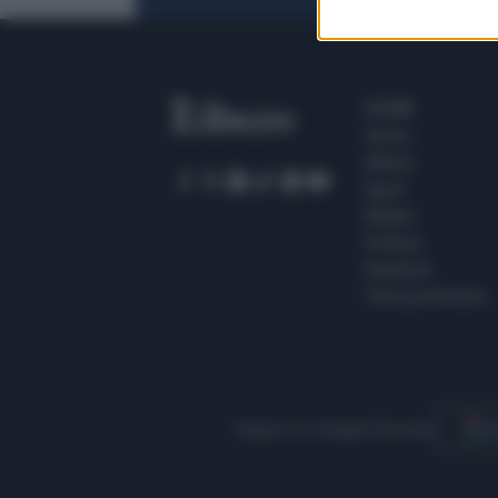
SEZIONI
Home
Meteo
Sport
Milano
Politica
Giustizia
Terra promessa
Seguici su Google Discover
S