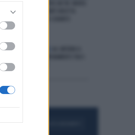
O
A4, PANDA CONTRO UN TIR: MORTA
17
UNA 20ENNE, COM'È RIDOTTA
L'AUTO DOPO LO SCHIANTO
NE:
CESSALTO-STINO
A4, INFERNO A
CESSALTO: TAMPONAMENTO TRA 5
TIR, UN MORTO
FOGLIA IL GIORNALE
ACQUISTA ABBONAMENTO