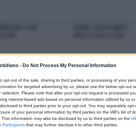
KINEH NON È STATA
SAKINEH, QUATTRO ANNI DI
STIZIATA"
APPELLI E COLPI DI SCENA
otidiano -
Do Not Process My Personal Information
 SET
TORI SPELLING DISTRUTTA,
LA FAMIGLIA INNANZITUTTO
MAF
to opt-out of the sale, sharing to third parties, or processing of your per
MARITO LA TRADISCE
IL BOSS METTE FINE AD UN
formation for targeted advertising by us, please use the below opt-out s
ADULTERIO: NE VA DELL'IMMAGI
r selection. Please note that after your opt-out request is processed y
DELL'ORGANIZZAZIONE
eing interest-based ads based on personal information utilized by us or
disclosed to third parties prior to your opt-out. You may separately opt-
losure of your personal information by third parties on the IAB’s list of
LA COMMUNITY
. This information may also be disclosed by us to third parties on the
IA
Participants
that may further disclose it to other third parties.