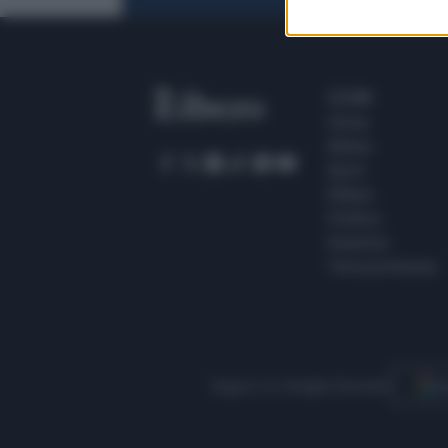
SEZIONI
Home
Meteo
Sport
Milano
Politica
Giustizia
Terra promessa
Seguici su Google Discover
S