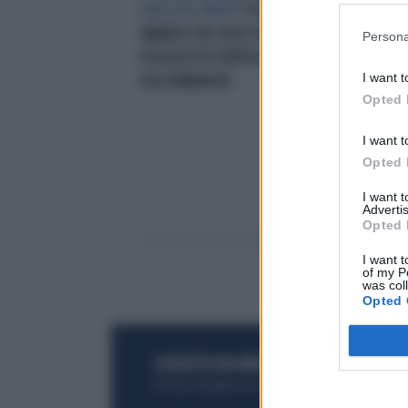
ADULTERI INEDITI
ECCO L'ULTIMA
PES
AMANTE DEL DUCE:UNA MUSICISTA
UOM
Persona
POLIGLOTTA CORTEGGIATA ANCHE
PIC
I want t
DA D'ANNUNZIO
Opted 
I want t
Opted 
I want 
Advertis
Opted 
I want t
of my P
was col
Opted 
ACQUISTA UN ABBONAMENTO
OTTIENI DEI
Potrai sfogliare la rivista online, leggere tutt