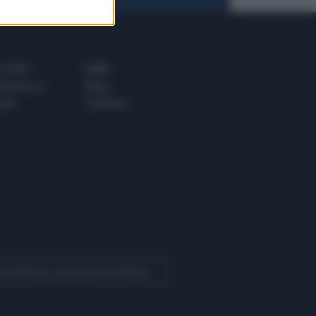
 E TECH
ALTRO
tazione e
Blog
ere
Podcast
 Quotidiano come fonte preferita