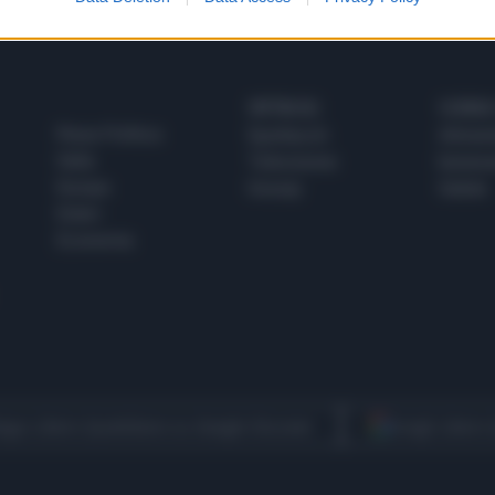
SPETTACOLI
SCIENZA
Rissa Politica
Spettacoli
Alimen
Italia
Televisione
beness
Europa
Gossip
Salute
Esteri
Economia
egui Libero Quotidiano su Google Discover
Scegli Libero