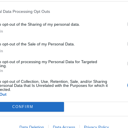
TAGGIO
DONNA BECCATA CON
DIVIETI
STATI UNITI: ECCO TUTTI
O SPOSATO DENUDATA E
GLI STATI DOVE PER IL SESSO SI
l Data Processing Opt Outs
CHIATA PUBBLICAMENTE
RISCHIA IL CARCERE
o opt-out of the Sharing of my personal data.
In
o opt-out of the Sale of my Personal Data.
In
to opt-out of processing my Personal Data for Targeted
ing.
In
o opt-out of Collection, Use, Retention, Sale, and/or Sharing
ersonal Data that Is Unrelated with the Purposes for which it
1
lected.
Out
CONFIRM
 SUPER VANTAGGI
S
e le edizioni locali, ricevere a casa il giornale cartaceo
Data Deletion
Data Access
Privacy Policy