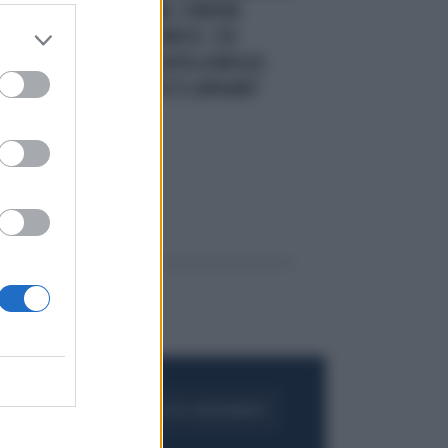
INTEGRATI
ISLAM, L'ORRORE
NELL'OLTREPÒ PAVESE. L'EX
MARITO PERSEGUITA LA MOGLIE:
"VAI IN IRAN COSÌ TI LAPIDANO"
FOGLIA IL GIORNALE
ACQUISTA ABBONAMENTO