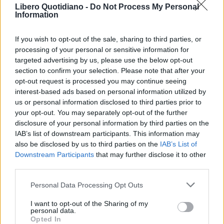
Libero Quotidiano -
Do Not Process My Personal
Information
If you wish to opt-out of the sale, sharing to third parties, or
processing of your personal or sensitive information for
targeted advertising by us, please use the below opt-out
section to confirm your selection. Please note that after your
opt-out request is processed you may continue seeing
interest-based ads based on personal information utilized by
us or personal information disclosed to third parties prior to
your opt-out. You may separately opt-out of the further
Seguici su Google Discover
disclosure of your personal information by third parties on the
IAB’s list of downstream participants. This information may
Segui Libero Quotidiano su Google Discover
also be disclosed by us to third parties on the
IAB’s List of
Scegli Libero Quotidiano come fonte preferita
Downstream Participants
that may further disclose it to other
third parties.
SEZIONI
Personal Data Processing Opt Outs
I want to opt-out of the Sharing of my
SPETTACOLI
personal data.
Opted In