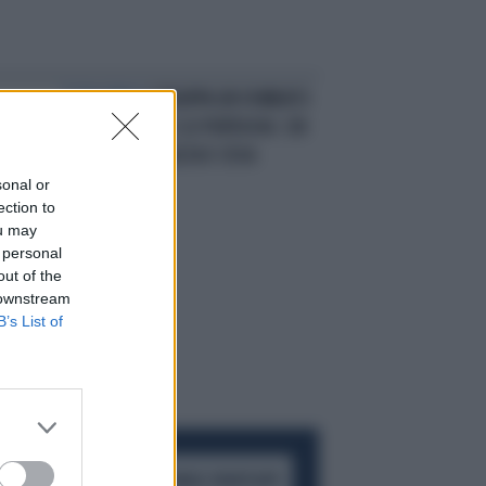
È POLEMICA
STRAPPA UN VOMBATO
 È
DALLA MADRE E LO PORTA VIA: CHI
È QUESTA RAGAZZA E COSA
RISCHIA ORA
sonal or
ection to
ou may
 personal
out of the
 downstream
B’s List of
ACCEDI AL CANALE WHATSAPP