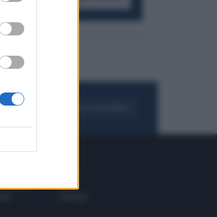
FOGLIA IL GIORNALE
ACQUISTA ABBONAMENTO
 E TECH
ALTRO
tazione e
Blog
ere
Podcast