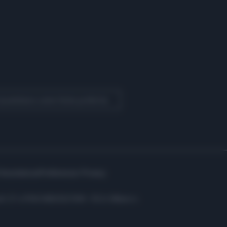
 Quotidiano come fonte preferita
Assistenza
Preferenze Privacy
i: C.F. e P.IVA 06823221004 - R.E.A. Milano n.