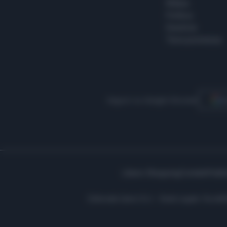
Milano
Politica
Giustizia
Terra promessa
Seguici su Google Discover
S
Libero Shopping
Contatti
Pubbl
Editoriale Libero S.r.l. - Sede Legale: Via d