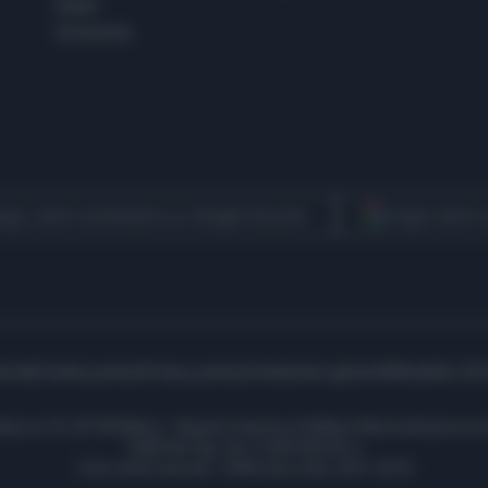
Esteri
Economia
egui Libero Quotidiano su Google Discover
Scegli Libero
icità
Cookie policy
Privacy policy
Condizioni generali
Modello 231
ell’Aprica 18, 20158 Milano - Registro Imprese di Milano Monza Brianza Lod
1690166 Cap. Soc. € 400.000,00 i.v.
Tutti i diritti riservati - ISSN (sito web): 2531-6370