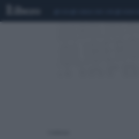
CEUTA
SCANDALO CONTE-COVID
SIGFRIDO 
5 risultati per: