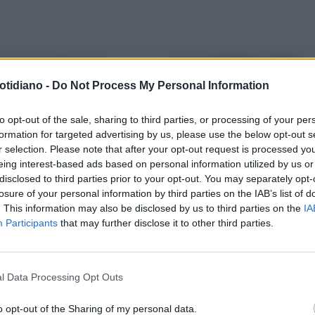
ENTATO A BONDI BEACH
ELEZIONI
AUSTRALIA, VINCE IL
ENTATO A BONDI BEACH, PURE
LABURISTA ANTHONY ALBANESE:
otidiano -
Do Not Process My Personal Information
USTRALIA SCELSE DI TENERSI IL
L'EFFETTO-TRUMP?
RORISTA
to opt-out of the sale, sharing to third parties, or processing of your per
formation for targeted advertising by us, please use the below opt-out s
r selection. Please note that after your opt-out request is processed y
eing interest-based ads based on personal information utilized by us or
disclosed to third parties prior to your opt-out. You may separately opt-
losure of your personal information by third parties on the IAB’s list of
. This information may also be disclosed by us to third parties on the
IA
Participants
that may further disclose it to other third parties.
l Data Processing Opt Outs
o opt-out of the Sharing of my personal data.
LA COMMUNITY