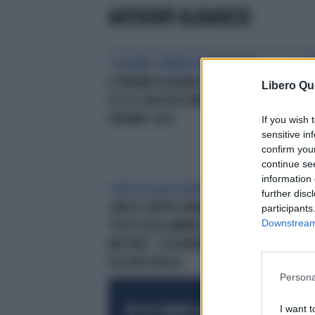
ANTHONY ALBANESE
TSUNAMI FEMMINISTA
AUSTRALIA,
ATT
IL PREMIER ALBANESE: "ANDREI A
ATT
Libero Qu
LETTO CON KYLIE MINOGUE", UN
L'A
ENORME CASO
TER
If you wish 
sensitive in
confirm you
continue se
information 
SORVEGLIANZA MARINA
CACCIA
further disc
CINESE CONTRO AEREO SPIA P-8,
participants
Downstream 
"PEZZI DI ALLUMINIO NEL
MOTORE": LA DENUNCIA
DELL'AUSTRALIA
Persona
I want t
RESTA SEMPRE AGGIORNATO
UNISCITI AL