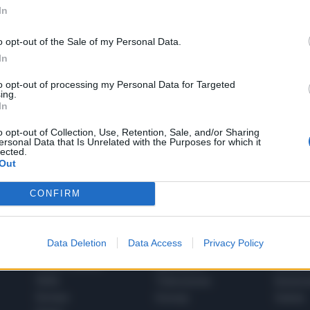
In
o opt-out of the Sale of my Personal Data.
In
to opt-out of processing my Personal Data for Targeted
1
ing.
In
o opt-out of Collection, Use, Retention, Sale, and/or Sharing
ersonal Data that Is Unrelated with the Purposes for which it
 SUPER VANTAGGI
lected.
S
e le edizioni locali, ricevere a casa il giornale cartaceo
Out
CONFIRM
Data Deletion
Data Access
Privacy Policy
SPETTACOLI
SCIENZA
Rissa Politica
Spettacoli
Alimen
Italia
Televisione
beness
Europa
Gossip
Salute