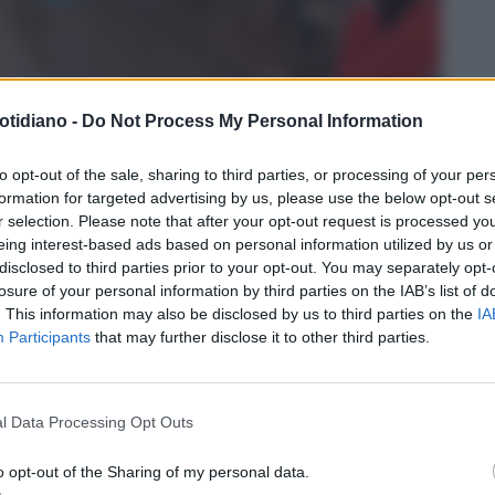
otidiano -
Do Not Process My Personal Information
to opt-out of the sale, sharing to third parties, or processing of your per
formation for targeted advertising by us, please use the below opt-out s
01:46
r selection. Please note that after your opt-out request is processed y
odestra come un effetto della politica di
Donald Trump
.
eing interest-based ads based on personal information utilized by us or
essisti sembrano vincere per effetto della guerra
disclosed to third parties prior to your opt-out. You may separately opt-
losure of your personal information by third parties on the IAB’s list of
, in generale, della politica del presidente americano nei
. This information may also be disclosed by us to third parties on the
IA
n. Prima dell'Australia è stata dunque la volta del Canada.
Participants
that may further disclose it to other third parties.
nada nel 51° Stato Usa ha portato al successo nelle
alla riconferma del premier
Mark Carney
.
l Data Processing Opt Outs
o opt-out of the Sharing of my personal data.