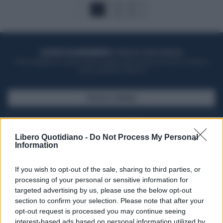
1
2
3
ACQUISTA UN ABBONAMENTO
OTTIENI DEI SUPER VANTAGGI
Potrai sfogliare la rivista online, leggere tutte le edizioni locali, ricevere a
casa il giornale cartaceo
SFOGLIA IL GIORNALE
ACQUISTA ABBONAMENTO
Libero Quotidiano -
Do Not Process My Personal
Information
If you wish to opt-out of the sale, sharing to third parties, or
processing of your personal or sensitive information for
targeted advertising by us, please use the below opt-out
section to confirm your selection. Please note that after your
opt-out request is processed you may continue seeing
interest-based ads based on personal information utilized by