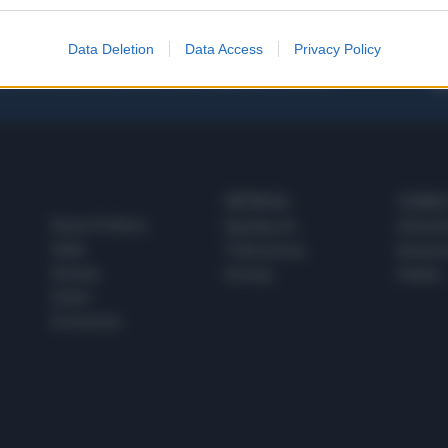
Data Deletion
Data Access
Privacy Policy
 SUPER VANTAGGI
S
e le edizioni locali, ricevere a casa il giornale cartaceo
SPETTACOLI
SCIENZA
Rissa Politica
Spettacoli
Alimen
Italia
Televisione
beness
Europa
Gossip
Salute
Esteri
Economia