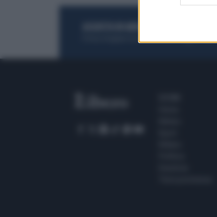
ACQUISTA UN ABBONAMENTO
OTTIENI DEI
Potrai sfogliare la rivista online, leggere tutt
SEZIONI
Home
Meteo
Sport
Milano
Politica
Giustizia
Terra promessa