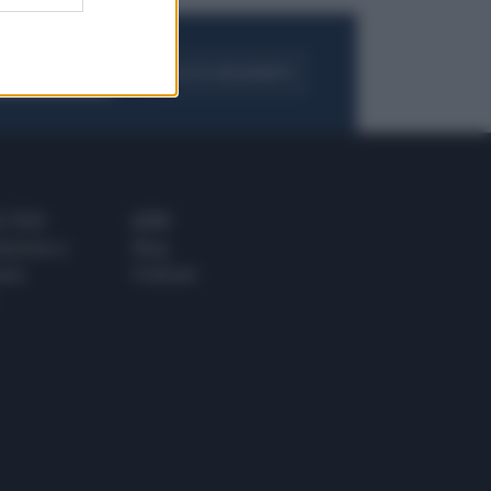
FOGLIA IL GIORNALE
ACQUISTA ABBONAMENTO
 E TECH
ALTRO
tazione e
Blog
ere
Podcast