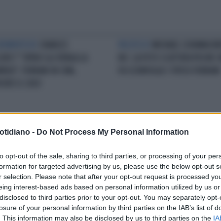
REMENTIZIO
CHARLES
PAZZESCO
MICHAEL SCHUMACHE
LERC? "SPERO GLI VENGA LA
NO: LA FOTO SCATTATA POCHE 
RREA": FERRARI IN CINA,
FA SCONVOLGE I TIFOSI FERRARI
LODE IL CASO
otidiano -
Do Not Process My Personal Information
PILOTA SCARICATO
ANTONIO
BOICOTTATO
ANTONIO GIOVINAZ
VINAZZI, ADDIO F1. LA
IL SOSPETTO SULL'ALFA ROMEO:
to opt-out of the sale, sharing to third parties, or processing of your per
ISTE) CONFERMA E LE
"NON CI CREDEVO, MA DA
formation for targeted advertising by us, please use the below opt-out s
ISCREZIONI: DA DOVE RIPARTE
OGGI...", UN COMPLOTTO CONT
r selection. Please note that after your opt-out request is processed y
O L'ALFA ROMEO
DI LUI?
eing interest-based ads based on personal information utilized by us or
disclosed to third parties prior to your opt-out. You may separately opt-
losure of your personal information by third parties on the IAB’s list of
LA COMMUNITY
. This information may also be disclosed by us to third parties on the
IA