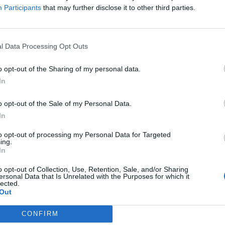
Participants
that may further disclose it to other third parties.
ITALIANO IN FORMULA 1
ONIO GIOVINAZZI ALLA SAUBER
l Data Processing Opt Outs
A ROMEO: SARÀ COMPAGNO DI
o opt-out of the Sharing of my personal data.
I RAIKKONEN
In
o opt-out of the Sale of my Personal Data.
In
to opt-out of processing my Personal Data for Targeted
ing.
In
o opt-out of Collection, Use, Retention, Sale, and/or Sharing
ersonal Data that Is Unrelated with the Purposes for which it
lected.
Out
1
CONFIRM