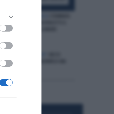
ORRORE IN FRANCIA
STERMINATA
FAMIGLIA, BIMBA VIVASOTTO IL
CADAVERE DELLA MADRE
ANNUNCIO SU "CHI"
CHECCO
E'
ZALONEA GENNAIOPAPÀ DI UNA
BIMBA