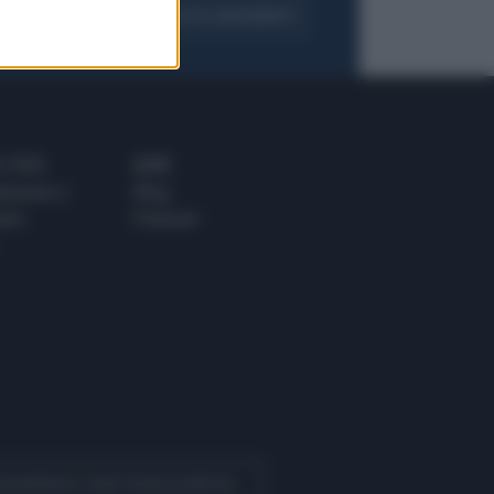
FOGLIA IL GIORNALE
ACQUISTA ABBONAMENTO
 E TECH
ALTRO
tazione e
Blog
ere
Podcast
 Quotidiano come fonte preferita