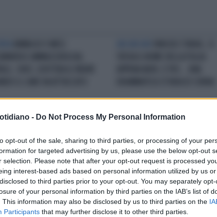
RRA
BIMBA DI 9 MESI
AHI AHI AHI
VINICIUS TOBIAS, SI
ANNATA E AMMAZZATA DAL
TATUA IL NOME DELLA FIGLIA
BULL: CHOC, DOV'ERA IL PADRE
APPENA NATA. E POI... UNA
NDO IL CANE HA ATTACCATO
DRAMMATICA STORIA DI CORNA
otidiano -
Do Not Process My Personal Information
ERCHE E ACCERTAMENTI IN
DRAMMA
BIMBA MORTA IN AUTO
to opt-out of the sale, sharing to third parties, or processing of your per
SO
KATA, LA MADRE: "HO
ROMA, LA TERRIFICANTE
formation for targeted advertising by us, please use the below opt-out s
TO AI CARABINIERI CHI PUÒ
TELEFONATA DELLA MADRE AL
r selection. Please note that after your opt-out request is processed y
RLA PRESA". IL GIALLO DELLA
PAPÀ
eing interest-based ads based on personal information utilized by us or
EFONATA
disclosed to third parties prior to your opt-out. You may separately opt-
losure of your personal information by third parties on the IAB’s list of
. This information may also be disclosed by us to third parties on the
IA
Participants
that may further disclose it to other third parties.
LA COMMUNITY