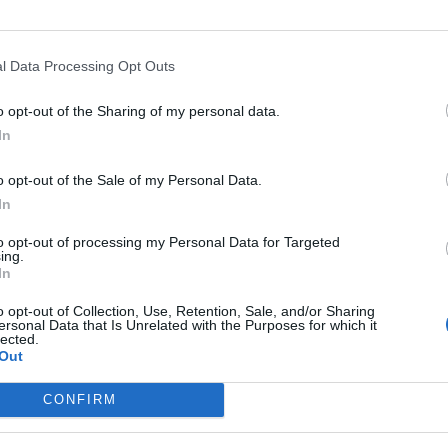
BA ROMENA SOLA AL PARCO:
GIOSTRA NEGATA, IN UN PARCO
l Data Processing Opt Outs
 VOGLIO STARE CON MAMMA
DIVERTIMENTI, A UNA BIMBA
o opt-out of the Sharing of my personal data.
DOWN
In
o opt-out of the Sale of my Personal Data.
In
HILTERRA SOTTO CHOC
DEVE
DRAMMA A PISTOIA
NEONATA
RARE IN UN NEGOZIO DI
AZZANNATA IN CASA DAL CANE. 
to opt-out of processing my Personal Data for Targeted
ing.
MMESSE, MAMMA LEGA LA
GRAVE
In
LIA FUORI COME UN CANE
o opt-out of Collection, Use, Retention, Sale, and/or Sharing
ersonal Data that Is Unrelated with the Purposes for which it
lected.
Out
1
2
3
4
CONFIRM