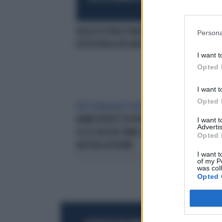
RAGAZZA PAKISTANA RAPITA:
BIM
Persona
RITROVATA A PESARO
NON
I want t
Opted 
I want t
Opted 
PER L'ANAGRAFE NON ESISTE
LA
ING
BIMBA PERFETTA PER SFUGGIRE AL
ENT
I want 
Advertis
FISCO:HA DUE ANNI E NON HA
SCO
Opted 
ANCORA UN NOME
FIG
I want t
of my P
was col
Opted 