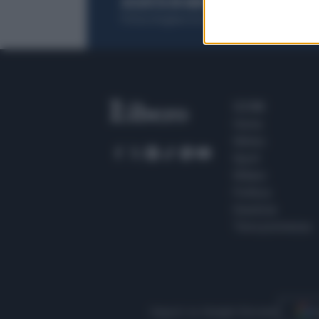
ACQUISTA UN ABBONAMENTO
OTTIENI DEI
Potrai sfogliare la rivista online, leggere tutt
SEZIONI
Home
Meteo
Sport
Milano
Politica
Giustizia
Terra promessa
Seguici su Google Discover
S