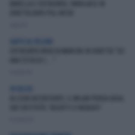
BARELLA E COSTACURTA, PAROLACCE IN
DIRETTA DOPO PSG-INTER
1 giugno 2025
GAFFE AL VELENO
COSTACURTA INSULTA MANCINI IN DIRETTA:"SEI
UNA TESTA DI C...."
16 dicembre 2012
IN BILICO
ALLEGRI ACCERCHIATO, IL MILAN PENSA GIÀ AL
SUO SOSTITUTO: TASSOTTI O INZAGHI?
16 settembre 2012