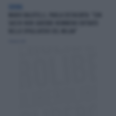
SDENG
MARIO BALOTELLI, PARLA COSTACURTA: "CON
SACCHI NON SAREBBE NEMMENO ENTRATO
NELLO SPOGLIATOIO DEL MILAN"
4 febbraio 2018