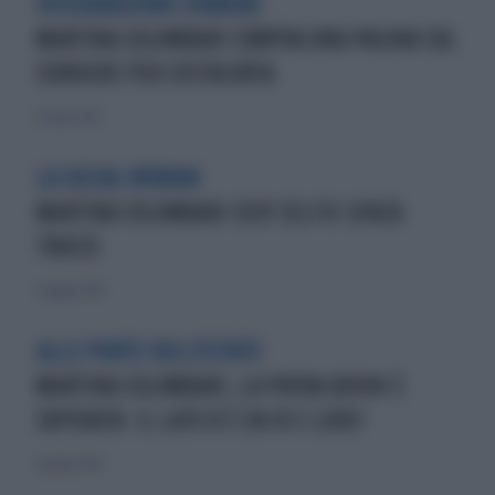
DICHIARAZIONE D'AMORE
MARTINA COLOMBARI COMPRA UNA PAGINA SUL
CORRIERE PER COSTACURTA
23 marzo 2013
LA SOCIAL WOMAN
MARTINA COLOMBARI SEXY SELFIE SENZA
TRUCCO
11 maggio 2014
ALLE PORTE DELL'ESTATE
MARTINA COLOMBARI, LA PROVA BIKINI È
SUPERATA: IL LATO B È DA 10 E LODE!
8 giugno 2014