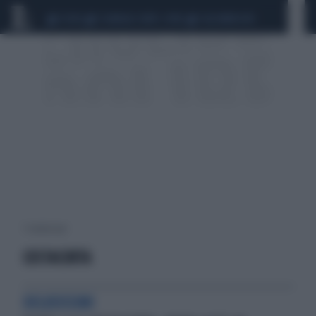
CEUTA
SCANDALO CONTE-COVID
CALCIOMERCATO
7 risultati per:
COSTACURTA
DELUSISSIMI