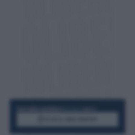
RESTA SEMPRE AGGIORNATO
UNISCITI ALLA COMMUNITY
ACCEDI AL CANALE WHATSAPP