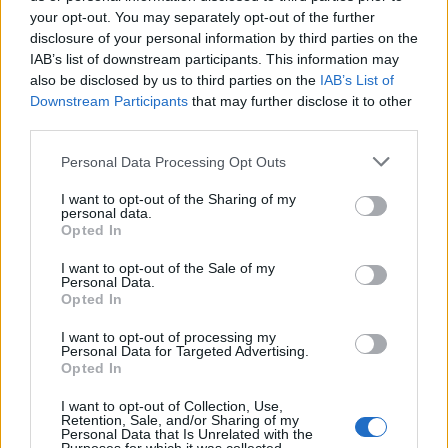
your opt-out. You may separately opt-out of the further
Seguici su Google Discover
disclosure of your personal information by third parties on the
IAB’s list of downstream participants. This information may
Segui Libero Quotidiano su Google Discover
also be disclosed by us to third parties on the
IAB’s List of
Scegli Libero Quotidiano come fonte preferita
Downstream Participants
that may further disclose it to other
third parties.
SEZIONI
Personal Data Processing Opt Outs
I want to opt-out of the Sharing of my
SPETTACOLI
personal data.
Opted In
SCIENZA E TECH
I want to opt-out of the Sale of my
Personal Data.
Opted In
ALTRO
I want to opt-out of processing my
Personal Data for Targeted Advertising.
Opted In
I want to opt-out of Collection, Use,
Retention, Sale, and/or Sharing of my
Personal Data that Is Unrelated with the