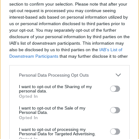
section to confirm your selection. Please note that after your
opt-out request is processed you may continue seeing
interest-based ads based on personal information utilized by
us or personal information disclosed to third parties prior to
your opt-out. You may separately opt-out of the further
Seguici su Google Discover
disclosure of your personal information by third parties on the
IAB’s list of downstream participants. This information may
Segui Libero Quotidiano su Google Discover
also be disclosed by us to third parties on the
IAB’s List of
Scegli Libero Quotidiano come fonte preferita
Downstream Participants
that may further disclose it to other
third parties.
SEZIONI
Personal Data Processing Opt Outs
I want to opt-out of the Sharing of my
SPETTACOLI
personal data.
Opted In
SCIENZA E TECH
I want to opt-out of the Sale of my
Personal Data.
Opted In
ALTRO
I want to opt-out of processing my
Personal Data for Targeted Advertising.