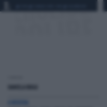
CEUTA
SCANDALO CONTE-COVID
CALCIOMERCATO
2 risultati per:
DANIELA RUGGI
A MODENA