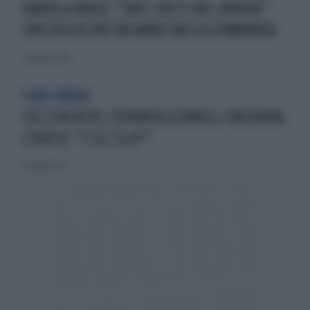
DANIELA RUGGI, "SUOI I RESTI NEL RUDERE":
SVOLTA A OLTRE UN ANNO DALLA SCOMPARSA
31 gennaio 2026
CASO-RUGGI
CHI L'HA VISTO, FEDERICA SCIARELLI INCHIODA
L'OSPITE: "E GLI SLIP?"
15 maggio 2025