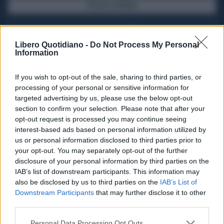
SFOGLIA IL GIORNALE
ACQUISTA ABBONAMENTO
Libero Quotidiano -
Do Not Process My Personal
Information
If you wish to opt-out of the sale, sharing to third parties, or
processing of your personal or sensitive information for
targeted advertising by us, please use the below opt-out
section to confirm your selection. Please note that after your
opt-out request is processed you may continue seeing
interest-based ads based on personal information utilized by
us or personal information disclosed to third parties prior to
your opt-out. You may separately opt-out of the further
Seguici su Google Discover
disclosure of your personal information by third parties on the
IAB’s list of downstream participants. This information may
Segui Libero Quotidiano su Google Discover
also be disclosed by us to third parties on the
IAB’s List of
Scegli Libero Quotidiano come fonte preferita
Downstream Participants
that may further disclose it to other
third parties.
SEZIONI
Personal Data Processing Opt Outs