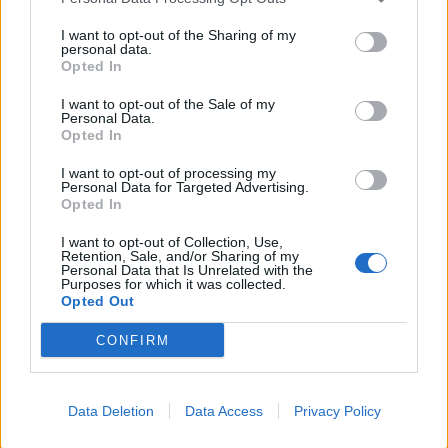
I want to opt-out of the Sharing of my
SPETTACOLI
personal data.
Opted In
SCIENZA E TECH
I want to opt-out of the Sale of my
Personal Data.
Opted In
ALTRO
I want to opt-out of processing my
Personal Data for Targeted Advertising.
Opted In
I want to opt-out of Collection, Use,
Retention, Sale, and/or Sharing of my
Personal Data that Is Unrelated with the
Purposes for which it was collected.
Libero Shopping
Contatti
Pubblicità
Cookie policy
Privacy policy
Opted Out
Condizioni generali
Modello 231
Assistenza
Preferenze Privacy
CONFIRM
Editoriale Libero S.r.l. - Sede Legale: Via dell’Aprica 18, 20158 Milano -
Registro Imprese di Milano Monza Brianza Lodi: C.F. e P.IVA 06823221004 -
R.E.A. Milano n. 1690166 Cap. Soc. € 400.000,00 i.v.
Tutti i diritti riservati - ISSN (sito web): 2531-6370
Data Deletion
Data Access
Privacy Policy