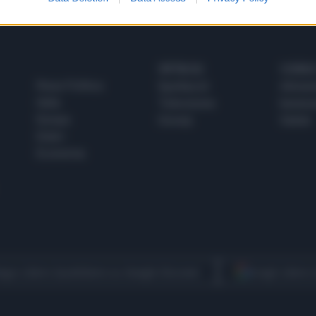
SPETTACOLI
SCIENZA
Rissa Politica
Spettacoli
Alimen
Italia
Televisione
beness
Europa
Gossip
Salute
Esteri
Economia
egui Libero Quotidiano su Google Discover
Scegli Libero