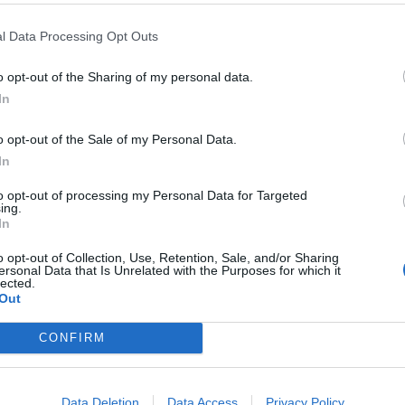
CASTA APPISOLATA
IL FINIANO
FINI
FLI ALLA FRUTTA: GIANFRY
NDEREBECH DORME IN
CANDIDATO PREMIER SI ALLEA 
l Data Processing Opt Outs
LAMENTO. IL FLI: "NON
DI PIETRO?
o opt-out of the Sharing of my personal data.
LATE LA SUA PRIVACY"
In
o opt-out of the Sale of my Personal Data.
TA SANGUISUGA
A FINI
PARTITO FANTASMA
LIBERTÀ SE
In
EGNO DA 260MILA
FUTUROSI RIUNISCONO A ROMAG
OQUANTO CI COSTANO I
ZOMBIE DI FINI
to opt-out of processing my Personal Data for Targeted
ing.
MBATI
In
o opt-out of Collection, Use, Retention, Sale, and/or Sharing
ersonal Data that Is Unrelated with the Purposes for which it
1
2
lected.
Out
CONFIRM
 SUPER VANTAGGI
S
e le edizioni locali, ricevere a casa il giornale cartaceo
Data Deletion
Data Access
Privacy Policy