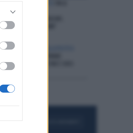
SIRENE FUTURISTE
FINI &
CON
BOCCHINO CI
RIPROVANO:"ANGELINO,
TORNIAMO INSIEME"
NZA
UN ANNO VIA DALLA POLITICA
LI
GRANATA: A ROVINARE
POLITICAMENTE FINI È STATO
NAPOLITANO
FOGLIA IL GIORNALE
ACQUISTA ABBONAMENTO