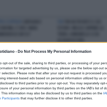
PIA SCOPPIATA
CARFAGNA E
FINI
FINI HA TROVATO IL SUO
ZAROMA, È CRISI: MARA
FUTURO: MEGLIO ZAPPARE LA
AMORATA DI UN FLI?
TERRA. A MIRABELLO SI DÀ
ALL'AGRICOLTURA
otidiano -
Do Not Process My Personal Information
AGGI DEI CENTRISTI
"SI SALVI
RANCORE FUTURISTA
CATTIVERI
to opt-out of the sale, sharing to third parties, or processing of your per
 PUÒ" DEI FINIANICASINI NE
BOCCHINO: "SPERO NON VADA
formation for targeted advertising by us, please use the below opt-out s
ARCHERÀ SOLO METÀ
DENTRO SOLO PERCHÈ MI DEVE
r selection. Please note that after your opt-out request is processed y
DEI SOLDI"
eing interest-based ads based on personal information utilized by us or
disclosed to third parties prior to your opt-out. You may separately opt-
losure of your personal information by third parties on the IAB’s list of
LA COMMUNITY
. This information may also be disclosed by us to third parties on the
IA
Participants
that may further disclose it to other third parties.