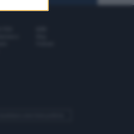
 E TECH
ALTRO
tazione e
Blog
ere
Podcast
 Quotidiano come fonte preferita