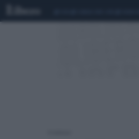
CEUTA
SCANDALO CONTE-COVID
SIGFRIDO 
19 risultati per: