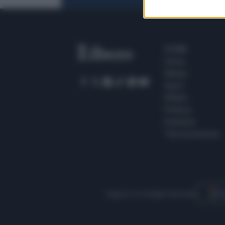
SEZIONI
Home
Meteo
Sport
Milano
Politica
Giustizia
Terra promessa
Seguici su Google Discover
S