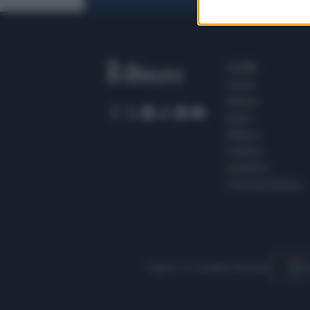
SEZIONI
Home
Meteo
Sport
Milano
Politica
Giustizia
Terra promessa
Seguici su Google Discover
S