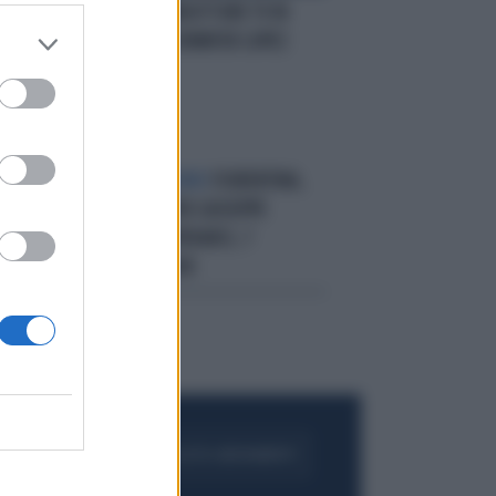
 I
LO SHOW
IL CONDUTTORE TV IN
 FA
GINOCCHIO DA JENNIFER LOPEZ
DOPO L'INFORTUNIO
FIORENTINA,
VA
ALTRO GUAIO PER GIUSEPPE
ROSSI: DEVE OPERARSI, 7
SETTIMANE FUORI
FOGLIA IL GIORNALE
ACQUISTA ABBONAMENTO