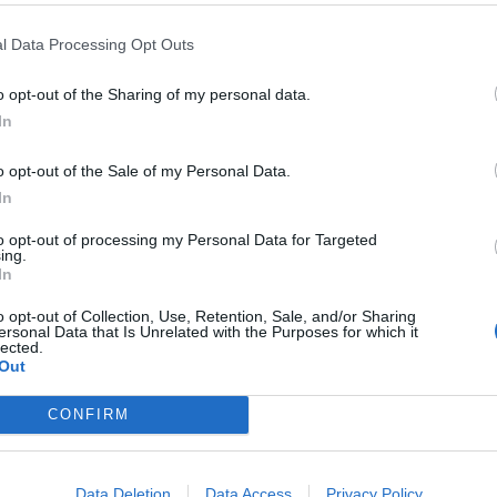
SCIVOLONE
L'INIZIO DELLA FINE:
A VIGEVANO
RAGAZZINO INSULTA
NDO CASTRO CADDE DAL
COMPAGNI DI CLASSEIL PROF LO
l Data Processing Opt Outs
IO E SI RUPPE IL GINOCCHIO
STRISCIARE IN GINOCCHIO
o opt-out of the Sharing of my personal data.
In
o opt-out of the Sale of my Personal Data.
CK-UP AL SANTO PADRE
LA
IL MALESSERE
BERLUSCONI,
In
ITÀ SULLA SALUTE DI PAPA
INFIAMMAZIONE AL GINOCCHIO: 
GOGLIO
AL SAN RAFFAELE
to opt-out of processing my Personal Data for Targeted
ing.
In
o opt-out of Collection, Use, Retention, Sale, and/or Sharing
ersonal Data that Is Unrelated with the Purposes for which it
1
2
lected.
Out
CONFIRM
 SUPER VANTAGGI
S
e le edizioni locali, ricevere a casa il giornale cartaceo
Data Deletion
Data Access
Privacy Policy