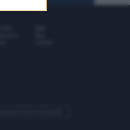
 E TECH
ALTRO
tazione e
Blog
ere
Podcast
 Quotidiano come fonte preferita