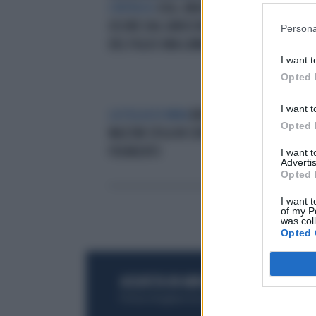
L'INTRUSO
USA, UNA MADRE FA
LO 
USCIRE DAL GINOCCHIO FERITO
QUA
Persona
DEL FIGLIO UNA LUMACA
POD
I want t
Opted 
I want t
LA FIGLIA DI MINA
BENEDETTA
CHE
Opted 
MAZZINI SFILA IN CENTRO CON IL
VER
FIDANZATO
BER
I want 
Advertis
Opted 
I want t
of my P
was col
Opted 
ACQUISTA UN ABBONAMENTO
OTTIENI DEI
Potrai sfogliare la rivista online, leggere tutt