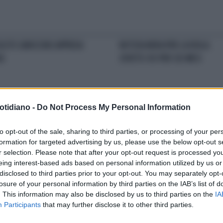
SOLITO GINOCCHIO APPIEDA
NOTIZIA NERA PER LA VIOLA:
A
JOVETIC KO PER SEI MESI
otidiano -
Do Not Process My Personal Information
AGINI FORTI / VIDEO
IL
DURANTE AARAU-ZURIGO
to opt-out of the sale, sharing to third parties, or processing of your per
RIBILE INFORTUNIO DELLO
SVIZZERA: ROMPE IL GINOCCHIO
formation for targeted advertising by us, please use the below opt-out s
INTER: GAMBA PIEGATA
AD UN AVVERSARIO, CALCIATOR
r selection. Please note that after your opt-out request is processed y
DENUNCIATO
eing interest-based ads based on personal information utilized by us or
disclosed to third parties prior to your opt-out. You may separately opt-
losure of your personal information by third parties on the IAB’s list of
LA COMMUNITY
. This information may also be disclosed by us to third parties on the
IA
Participants
that may further disclose it to other third parties.