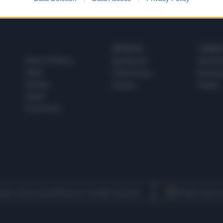
SPETTACOLI
SCIENZA
Rissa Politica
Spettacoli
Alimen
Italia
Televisione
beness
Europa
Gossip
Salute
Esteri
Economia
egui Libero Quotidiano su Google Discover
Scegli Libero