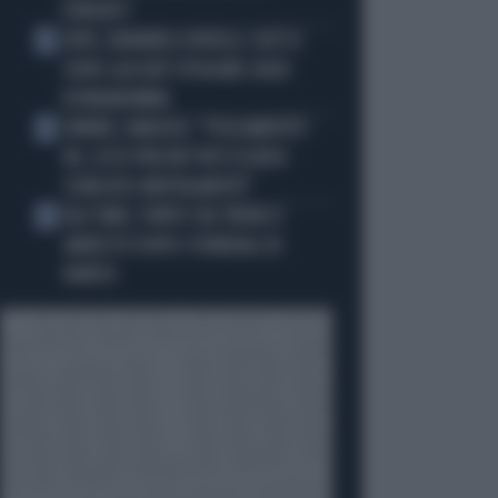
FORFAIT?
JUVE, RAVANELLI RIVELA: COSÌ SI
3
SONO LASCIATI SFUGGIRE GIGIO
DONNARUMMA
SINNER, NARGISO: "FISICAMENTE?
4
NO, ECCO PERCHÉ PUÒ ESSERSI
STANCATO MENTALMENTE"
IGLI TARE, FURTO SUL TRENO E
5
ARRESTO DOPO I FUNERALI DI
BARESI