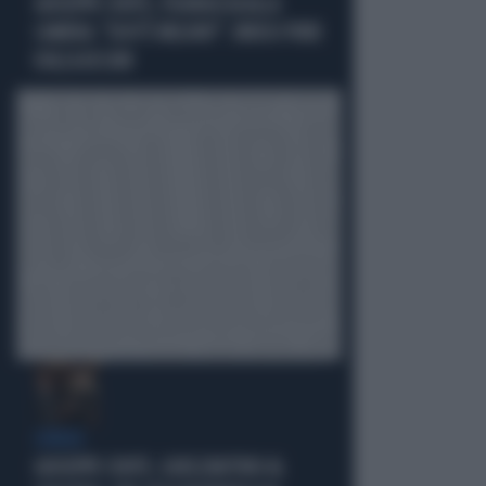
GIUSEPPE CONTE, FIGURACCIA ALLA
CAMERA: "DOV'È MELONI?". IRRISO PURE
DALLA ASCANI
OMBRE
GIUSEPPE CONTE, QUELL'AIUTINO AL