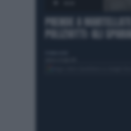
00:00
PRENDE A MARTELLATE 
POLIZIOTTI: GLI SPAR
di simone cerroni
domenica 20 luglio 2014
Segui Libero Quotidiano su Google Dis