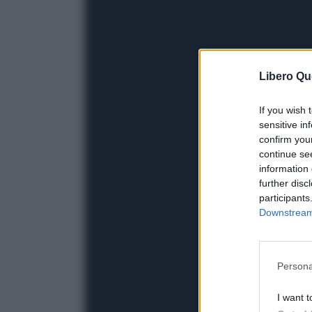
Libero Qu
If you wish 
sensitive in
confirm you
continue se
information 
further disc
participants
Downstream 
Persona
I want t