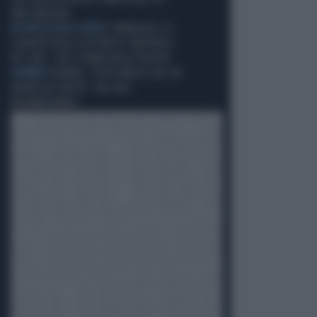
UNA TRAGEDIA
IN DIFESA DELLE DIVISE
SONDAGGIO, LO
SCHIAFFO DEGLI ELETTORI DI SINISTRA A
PD E AVS: "GIÙ LE MANI DALLA POLIZIA"
GUERRA?
POLONIA, "TUTTO INDICA CHE SIA
UN MISSILE RUSSO": UN CASO
INTERNAZIONALE