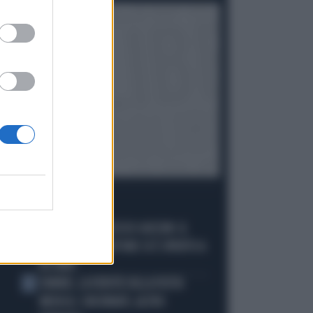
I PIÙ LETTI
È MORTO FRANCESCO GUCCINI: IL
1
GRANDE CANTAUTORE SI È SPENTO A
86 ANNI
SINNER, LA VERITÀ SULLA VISITA
2
MEDICA: CINCINNATI, ALTRO