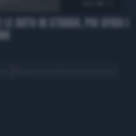
02:23
LE AUTO IN STRADA, POI SFIDA I
ANO
CONDIVIDI
cover
Scegli Libero Quotidiano come fonte preferita