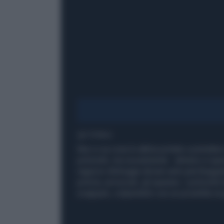
1' di lettura
Non si sa cosa lo abbia portato a prendere 
poliziotti, ma sicuramente - almeno si sper
ragazzo distrugge alcune auto parcheggiate 
polizia, provocati, gli sparano. I poliziott
scappare, colpendolo con un proiettile al 