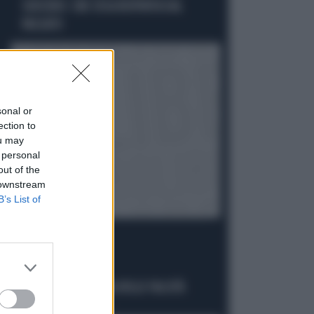
SUOCERO: CHE COSA RISPUNTA DAL
PASSATO
sonal or
ection to
ou may
 personal
out of the
 downstream
B’s List of
IPOCRISIE ROSSE
SINISTRA ALLA FIERA DELLE FALSITÀ
Politica
di Alessandro Sallusti