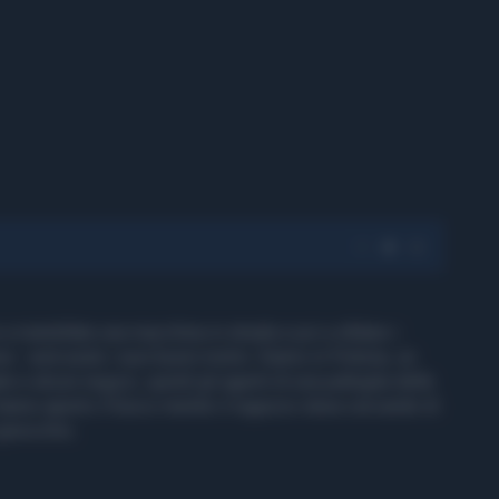
a martellate una macchina in strada e poi a sfidare i
a - avrà avuto i suoi buoni motivi. Siamo in Polonia, un
e alcuni negozi, quindi gli agenti di una pattuglia della
i hanno aperto il fuoco mentre il ragazzo stava cercando di
ginocchio.