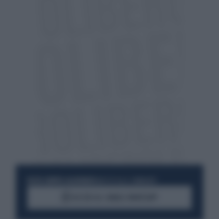
RESTA SEMPRE AGGIORNATO
UNISCITI ALLA COMMUNITY
ACCEDI AL CANALE WHATSAPP