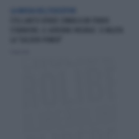
LA MOSSA DELL'ESECUTIVO
STELLANTIS VENDE COMAU A UN FONDO
STRANIERO, IL GOVERNO INSORGE: SI VALUTA
LA "GOLDEN POWER"
25 luglio 2024