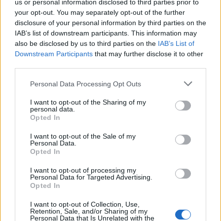
us or personal information disclosed to third parties prior to
your opt-out. You may separately opt-out of the further
Seguici su Google Discover
disclosure of your personal information by third parties on the
IAB’s list of downstream participants. This information may
Segui Libero Quotidiano su Google Discover
also be disclosed by us to third parties on the
IAB’s List of
Scegli Libero Quotidiano come fonte preferita
Downstream Participants
that may further disclose it to other
third parties.
SEZIONI
Personal Data Processing Opt Outs
I want to opt-out of the Sharing of my
SPETTACOLI
personal data.
Opted In
SCIENZA E TECH
I want to opt-out of the Sale of my
Personal Data.
Opted In
ALTRO
I want to opt-out of processing my
Personal Data for Targeted Advertising.
Opted In
I want to opt-out of Collection, Use,
Retention, Sale, and/or Sharing of my
Personal Data that Is Unrelated with the