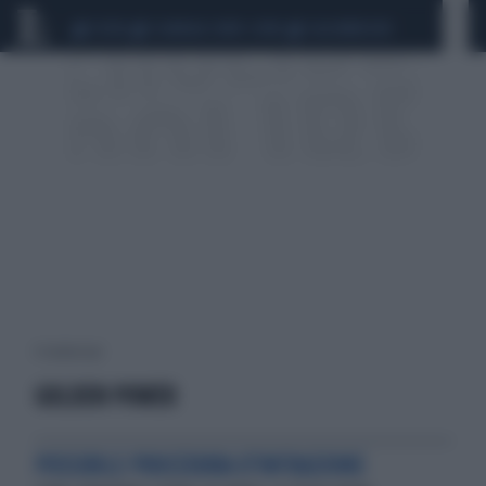
CEUTA
SCANDALO CONTE-COVID
CALCIOMERCATO
4 risultati per:
GOLDEN POWER
POSSIBILE PROCEDURA D'INFRAZIONE