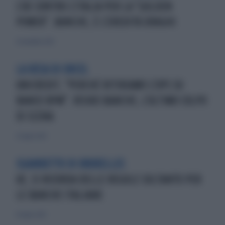
L'UE CONTRO L'ITALIA PER LA "GOLDEN
POWER". BANCHE, È L'EREDITÀ DRAGHI
21 novembre 2025
LA RESA DI ORCEL
UNICREDIT, "PERCHÉ RITIRIAMO L'OPS SU
BANCO BPM". RISIKO BANCHE, L'ULTIMO COLPO
DI SCENA
22 luglio 2025
SGAMBETTO DI BRUXELLES
UE, SI RICORDA DELLE REGOLE SOLTANTO PER
LE BANCHE ITALIANE
16 luglio 2025