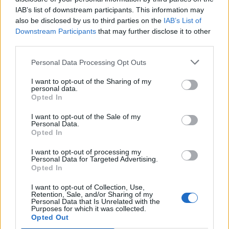
IAB’s list of downstream participants. This information may
Segui Libero Quotidiano su Google Discover
also be disclosed by us to third parties on the
IAB’s List of
Scegli Libero Quotidiano come fonte preferita
Downstream Participants
that may further disclose it to other
third parties.
SEZIONI
Personal Data Processing Opt Outs
I want to opt-out of the Sharing of my
SPETTACOLI
personal data.
Opted In
SCIENZA E TECH
I want to opt-out of the Sale of my
Personal Data.
Opted In
ALTRO
I want to opt-out of processing my
Personal Data for Targeted Advertising.
Opted In
I want to opt-out of Collection, Use,
Retention, Sale, and/or Sharing of my
Personal Data that Is Unrelated with the
Purposes for which it was collected.
Libero Shopping
Contatti
Pubblicità
Cookie policy
Privacy policy
Opted Out
Condizioni generali
Modello 231
Assistenza
Preferenze Privacy