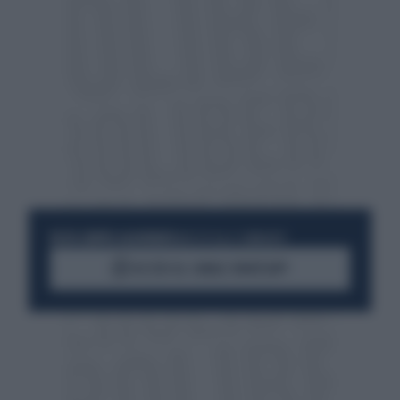
RESTA SEMPRE AGGIORNATO
UNISCITI ALLA COMMUNITY
ACCEDI AL CANALE WHATSAPP