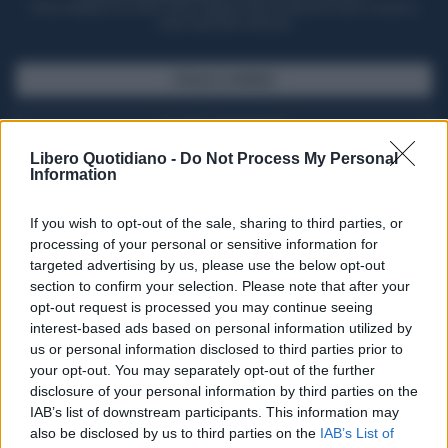
Potrai sfogliare la rivista online, leggere tutte le edizioni locali, ricevere a
casa il giornale cartaceo
SFOGLIA IL GIORNALE
ACQUISTA ABBONAMENTO
Libero Quotidiano -
Do Not Process My Personal
Information
If you wish to opt-out of the sale, sharing to third parties, or
processing of your personal or sensitive information for
targeted advertising by us, please use the below opt-out
section to confirm your selection. Please note that after your
opt-out request is processed you may continue seeing
interest-based ads based on personal information utilized by
us or personal information disclosed to third parties prior to
your opt-out. You may separately opt-out of the further
Seguici su Google Discover
disclosure of your personal information by third parties on the
IAB’s list of downstream participants. This information may
Segui Libero Quotidiano su Google Discover
also be disclosed by us to third parties on the
IAB’s List of