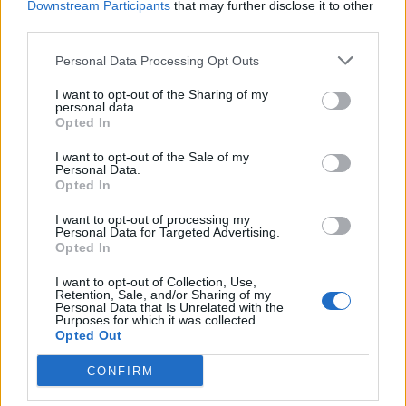
Scegli Libero Quotidiano come fonte preferita
Downstream Participants
that may further disclose it to other
third parties.
SEZIONI
Personal Data Processing Opt Outs
I want to opt-out of the Sharing of my
SPETTACOLI
personal data.
Opted In
SCIENZA E TECH
I want to opt-out of the Sale of my
Personal Data.
Opted In
ALTRO
I want to opt-out of processing my
Personal Data for Targeted Advertising.
Opted In
I want to opt-out of Collection, Use,
Retention, Sale, and/or Sharing of my
Personal Data that Is Unrelated with the
Purposes for which it was collected.
Libero Shopping
Contatti
Pubblicità
Cookie policy
Privacy policy
Opted Out
Condizioni generali
Modello 231
Assistenza
Preferenze Privacy
CONFIRM
Editoriale Libero S.r.l. - Sede Legale: Via dell’Aprica 18, 20158 Milano -
Registro Imprese di Milano Monza Brianza Lodi: C.F. e P.IVA 06823221004 -