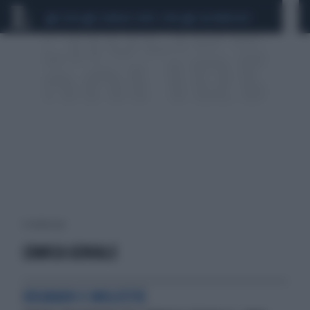
CEUTA
SCANDALO CONTE-COVID
CALCIOMERCATO
6 risultati per:
L'AMICA GENIALE
DEGRADO E MOLESTIE