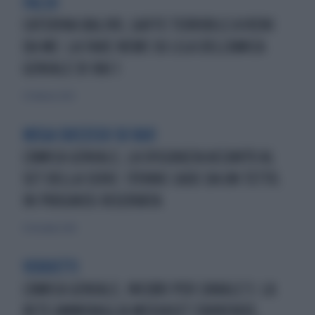
FALSO
CATERINA BALIVO, GAFFE TERRIBILE A VIENI
DA ME: LA FAKE NEWS SU LILA DELL'AMICA
GENIALE DI RAI 1
23 febbraio 2020
MEGA SUCCESSO SU RAI1
L'AMICA GENIALE, LA DISGRAZIA ACCANTO AL
SET DELLA SERIE: 17ENNE CADE DA UN TETTO.
IN PROGNOSI RISERVATA
30 dicembre 2018
VERDETTI
L'AMICA GENIALE, INCUBO PER CANALE 5: LA
RETE AMMIRAGLIA MEDIASET S'ARRENDE,