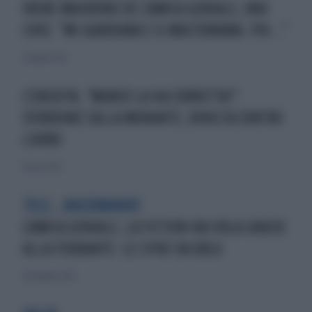
IRENE MAIORINO DE L'AMICA GENIALE, UNO
CHOC: "MI GUARDAVA E SI MASTURBAVA. POI..."
27 giugno 2025
L'EREDITÀ, "MANCO LA HA CORRETTA!":
SFONDONE SULLA MORANTE, RIVOLTA CONTRO
LIORNI
11 marzo 2025
TELE...RACCOMANDO
L'AMICA GENIALE, LA FICTION RAI VOLA GRAZIE
ALLA FERRANTE: LE CIFRE DA URLO
14 novembre 2024