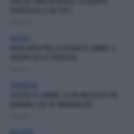
SPACCHETTANO UN REGALO, LA GRADITA
SORPRESA ALLE BESTIOLE
27 dicembre 2015
CUCCIOLI
NUOVI ARRIVI NELLA COLONIA DI LEMURI: IL
TRIONFO DELLA TENEREZZA
8 maggio 2016
TENEREZZA
CUCCIOLO DI LEMURE, LO HAI MAI VISTO? PIÙ
ADORABILI CHE IN "MADAGASCAR"
8 maggio 2016
MAI VISTO