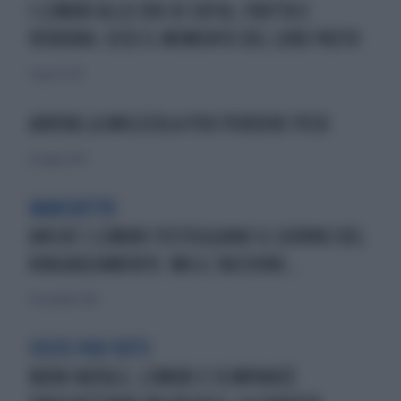
I LEMURI ALLO ZOO DI SOFIA, FRUTTA E
VERDURA: ECCO IL MOMENTO DEL LORO PASTO
9 agosto 2021
ARRIVA LA MOLECOLA PER PERDERE PESO
22 giugno 2010
BANCHETTO
ANCHE I LEMURI FESTEGGIANO IL GIORNO DEL
RINGRAZIAMENTO. MA IL TACCHINO...
30 novembre 2014
FESTE PER TUTTI
BUON NATALE, LEMURI E SCIMPANZÉ.