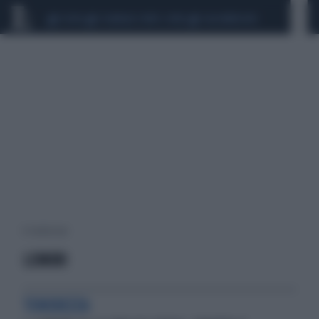
CEUTA
SCANDALO CONTE-COVID
CALCIOMERCATO
8 risultati per:
LEMURI
TENEREZZA