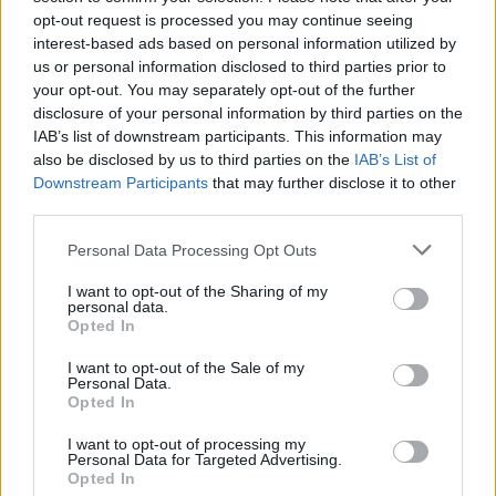
opt-out request is processed you may continue seeing
interest-based ads based on personal information utilized by
us or personal information disclosed to third parties prior to
your opt-out. You may separately opt-out of the further
Seguici su Google Discover
disclosure of your personal information by third parties on the
IAB’s list of downstream participants. This information may
Segui Libero Quotidiano su Google Discover
also be disclosed by us to third parties on the
IAB’s List of
Scegli Libero Quotidiano come fonte preferita
Downstream Participants
that may further disclose it to other
third parties.
SEZIONI
Personal Data Processing Opt Outs
I want to opt-out of the Sharing of my
SPETTACOLI
personal data.
Opted In
SCIENZA E TECH
I want to opt-out of the Sale of my
Personal Data.
Opted In
ALTRO
I want to opt-out of processing my
Personal Data for Targeted Advertising.
Opted In