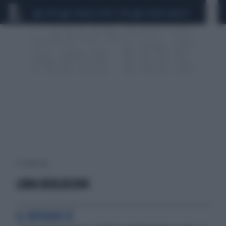
CEUTA
SCANDALO CONTE-COVID
SIGFRIDO RANUCCI
13 risultati per:
LUNA BERLUSCONI
IL FATIDICO SÌ