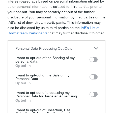
interest-based ads based on personal information utilized by
us or personal information disclosed to third parties prior to
your opt-out. You may separately opt-out of the further
Seguici su Google Discover
disclosure of your personal information by third parties on the
IAB’s list of downstream participants. This information may
Segui Libero Quotidiano su Google Discover
also be disclosed by us to third parties on the
IAB’s List of
Scegli Libero Quotidiano come fonte preferita
Downstream Participants
that may further disclose it to other
third parties.
SEZIONI
Personal Data Processing Opt Outs
I want to opt-out of the Sharing of my
SPETTACOLI
personal data.
Opted In
SCIENZA E TECH
I want to opt-out of the Sale of my
Personal Data.
Opted In
ALTRO
I want to opt-out of processing my
Personal Data for Targeted Advertising.
Opted In
I want to opt-out of Collection, Use,