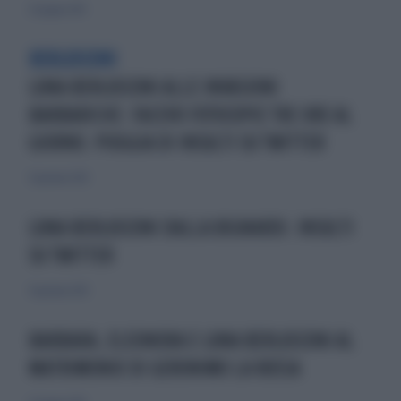
23 giugno 2013
BERLUSCONI
LUNA BERLUSCONI ALLE INVASIONI
BARBARICHE: FACEVO FOTOCOPIE TRE ORE AL
GIORNO. PIOGGIA DI INSULTI SU TWITTER
31 gennaio 2013
LUNA BERLUSCONI DALLA BIGNARDI. INSULTI
SU TWITTER
31 gennaio 2013
BARBARA, ELEONORA E LUNA BERLUSCONI AL
MATRIMONIO DI GERONIMO LA RUSSA