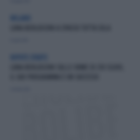
23 giugno 2013
MILANO
LUNA BERLUSCONI A SPASSO TUTTA SOLA
12 aprile 2014
NIPOTE D'ARTE
LUNA BERLUSCONI SULLE ORME DI ZIO SILVIO,
IL SUO PROGRAMMA È UN SUCCESSO
5 ottobre 2014