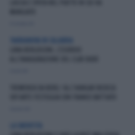
LASCIA E SPUTA NEL PIATTO IN CUI HA
MANGIATO
30 settembre 2015
TAURIANOVA IN CALABRIA
LUNA BERLUSCONI, L'ESORDIO
ALL'INAUGURAZIONE DEL CLUB DUDÙ
20 aprile 2014
TREMENZA DA BERE/ ALL’HANGAR BICOCCA
SKY ARTE FESTEGGIA CON FRANCO BATTIATO
31 gennaio 2016
LA SMENTITA