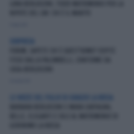
LUNA BERLUSCONI, TERZO MATRIMONIO PER LA
NIPOTE DEL CAV: CHI È IL MARITO
27 luglio 2025
SORPRESA
FORUM, SAPETE CHI È QUEST'UOMO? OSPITE
FISSO DALLA PALOMBELLI, CONFERME DA
CASA-BERLUSCONI
20 ottobre 2021
LE NOZZE DEL FIGLIO DI IGNAZIO LA RUSSA
BARBARA BERLUSCONI E MARA CARFAGNA,
BELLE, ELEGANTI E SOLE AL MATRIMONIO DI
GERONIMO LA RUSSA