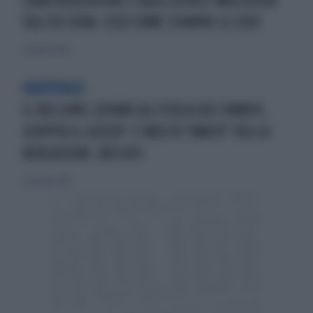
LUNA BERLUSCONI E QUELLA VOCE MALIZIOSA
SULL'EX IENA: ECCO COME STANNO LE COSE
31 gennaio 2016
NAUFRAGO
IL BELLONE 22ENNE ALL'ISOLA DEI FAMOSI,
SCOPPIA IL GOSSIP: È MOLTO "AMICO" DELLA
BERLUSCONI, BECCATI
29 gennaio 2017