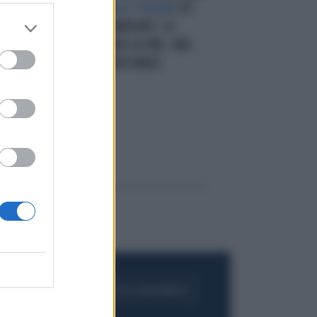
8,
TUTTO FACILE ALLO STADIUM
CR7
(DA URLO) E MANDZUKIC: LA
GOL
JUVENTUS STENDE LA SPAL, UNA
MACCHINA INARRESTABILE
FOGLIA IL GIORNALE
ACQUISTA ABBONAMENTO