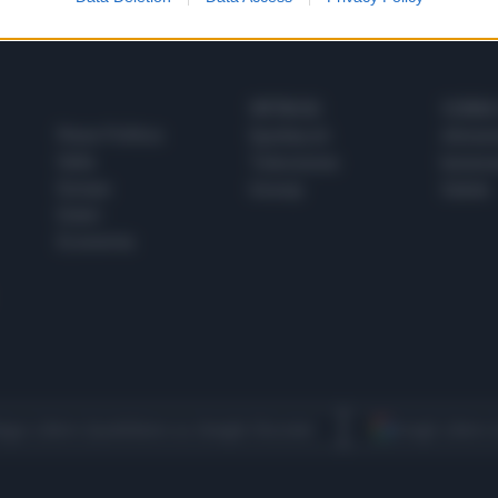
SPETTACOLI
SCIENZA
Rissa Politica
Spettacoli
Alimen
Italia
Televisione
beness
Europa
Gossip
Salute
Esteri
Economia
egui Libero Quotidiano su Google Discover
Scegli Libero