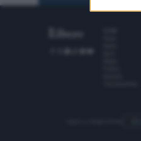
SEZIONI
Home
Meteo
Sport
Milano
Politica
Giustizia
Terra promessa
Seguici su Google Discover
S