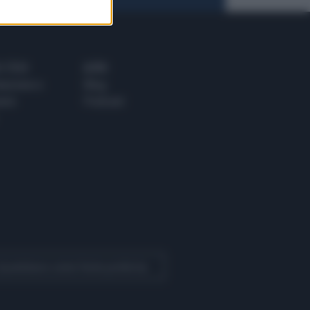
 E TECH
ALTRO
tazione e
Blog
ere
Podcast
 Quotidiano come fonte preferita