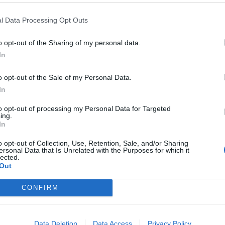
IA LA SERIE A
JUVENTUS-
DELIRIO A ZAGABRIA
RUSSIA 201
LIARI 3-0, MANDZUKIC E
CROAZIA IN FINALE: BATTUTA
l Data Processing Opt Outs
ALA SHOW. LA PRIMA VOLTA
L'INGHILTERRA IN RIMONTA COI 
o opt-out of the Sharing of my personal data.
VAR IN ITALIA
DI PERISIC E MANDZUKIC
In
o opt-out of the Sale of my Personal Data.
In
to opt-out of processing my Personal Data for Targeted
ing.
In
o opt-out of Collection, Use, Retention, Sale, and/or Sharing
ersonal Data that Is Unrelated with the Purposes for which it
1
lected.
Out
CONFIRM
 SUPER VANTAGGI
S
e le edizioni locali, ricevere a casa il giornale cartaceo
Data Deletion
Data Access
Privacy Policy