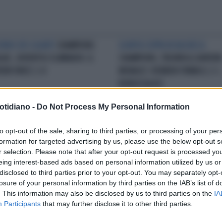
ORNO DEI QUARTI
CHAMPIONS
QUINTA COPPA IN BACHECA
GUE, JUVENTUS ELIMINATA: IL
CHAMPIONS, TRIONFA IL BAYERN
ERN VINCE 2-0
MONACO: ROBBEN FIRMA IL 2-1,
BORUSSIA KO
otidiano -
Do Not Process My Personal Information
12ESIMA GIORNATA
SERIE A,
IN NOTTURNA
LA CROAZIA NE FA
to opt-out of the sale, sharing to third parties, or processing of your per
ANTI VINCONO TUTTE:
QUATTRO AL CAMERUN: AFRICA
formation for targeted advertising by us, please use the below opt-out s
RENTINA PRIMA, JUVENTUS IN
FUORI DAL MONDIALE
r selection. Please note that after your opt-out request is processed y
ONTA, DERBY ALLA ROMA
eing interest-based ads based on personal information utilized by us or
disclosed to third parties prior to your opt-out. You may separately opt-
losure of your personal information by third parties on the IAB’s list of
LA COMMUNITY
. This information may also be disclosed by us to third parties on the
IA
Participants
that may further disclose it to other third parties.