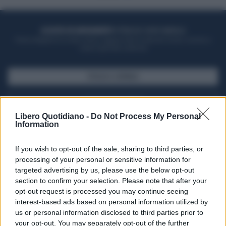
ACQUISTA UN ABBONAMENTO
OTTIENI DEI SUPER VANTAGGI
Potrai sfogliare la rivista online, leggere tutte le edizioni locali, ricevere a
casa il giornale cartaceo
SFOGLIA IL GIORNALE
ACQUISTA ABBONAMENTO
Libero Quotidiano -
Do Not Process My Personal
Information
If you wish to opt-out of the sale, sharing to third parties, or
processing of your personal or sensitive information for
targeted advertising by us, please use the below opt-out
section to confirm your selection. Please note that after your
opt-out request is processed you may continue seeing
interest-based ads based on personal information utilized by
us or personal information disclosed to third parties prior to
your opt-out. You may separately opt-out of the further