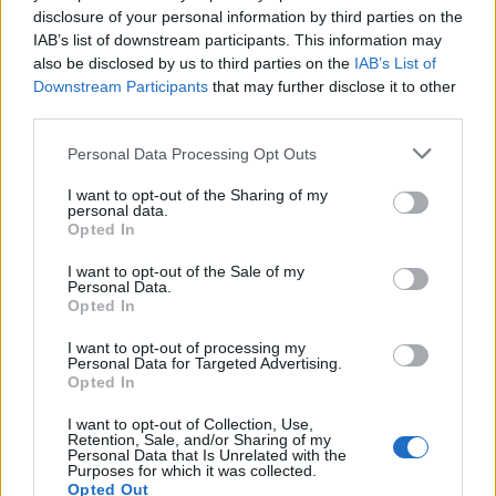
Seguici su Google Discover
disclosure of your personal information by third parties on the
IAB’s list of downstream participants. This information may
Segui Libero Quotidiano su Google Discover
also be disclosed by us to third parties on the
IAB’s List of
Scegli Libero Quotidiano come fonte preferita
Downstream Participants
that may further disclose it to other
third parties.
SEZIONI
Personal Data Processing Opt Outs
I want to opt-out of the Sharing of my
SPETTACOLI
personal data.
Opted In
SCIENZA E TECH
I want to opt-out of the Sale of my
Personal Data.
Opted In
ALTRO
I want to opt-out of processing my
Personal Data for Targeted Advertising.
Opted In
I want to opt-out of Collection, Use,
Retention, Sale, and/or Sharing of my
Personal Data that Is Unrelated with the
Purposes for which it was collected.
Libero Shopping
Contatti
Pubblicità
Cookie policy
Privacy policy
Opted Out