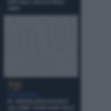
BEPPE GRILLO: QUELLA LETTERA AL
COMICO
TARLI DEMOCRATICI
PD, "PATENTINO ANTIFASCISTA PER LE
SALE STAMPA": L'ULTIMO DELIRIO CROLLA