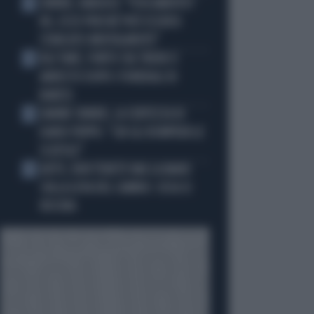
SINNER, NARGISO: "FISICAMENTE?
2
NO, ECCO PERCHÉ PUÒ ESSERSI
STANCATO MENTALMENTE"
IGLI TARE, FURTO SUL TRENO E
3
ARRESTO DOPO I FUNERALI DI
BARESI
JANNIK SINNER, LA CERTEZZA DI
4
DARIO PUPPO: "CHI GLI ROMPERÀ LE
SCATOLE"
AUTO, NON TENETE MAI LA MANO
5
SULLA LEVA DEL CAMBIO: COSA SI
RISCHIA