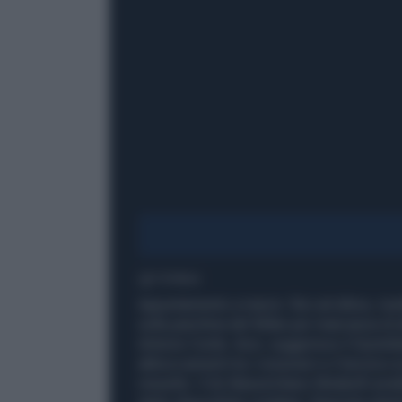
1' di lettura
Appuntamento a marzo: fino ad allora, ris
sulla panchina del Milan per mancanza di al
Antonio Conte. Anzi, suggerisce il Quotidi
abboccamenti tra i rossoneri e il tecnico 
mesetto. Il ds Massimiliano Mirabelli avre