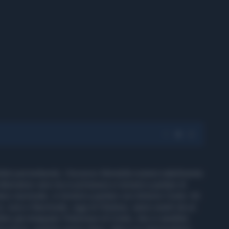
ultati permettendo, Vincenzo Montella resterà stabilmente
ternative vere ma in primavera si tornerà a parlare di
ano nazionale, si tornerà a parlare con Antonio Conte. Gli
ex Juve e Nazionale, oggi al Chelsea, vanno avanti da un
bbe già strappato l'interesse di Conte, che si sarebbe