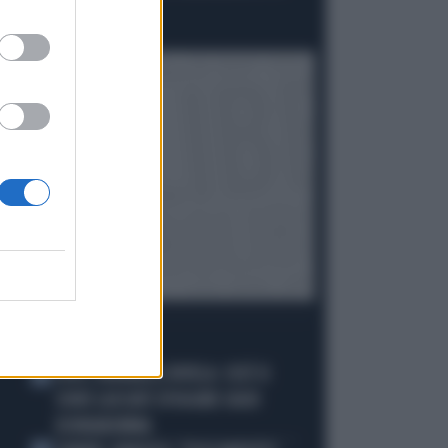
SUO SUOCERO"
Politica
di Giacomo Amadori
I PIÙ LETTI
JUVE, RAVANELLI RIVELA: COSÌ SI
1
SONO LASCIATI SFUGGIRE GIGIO
DONNARUMMA