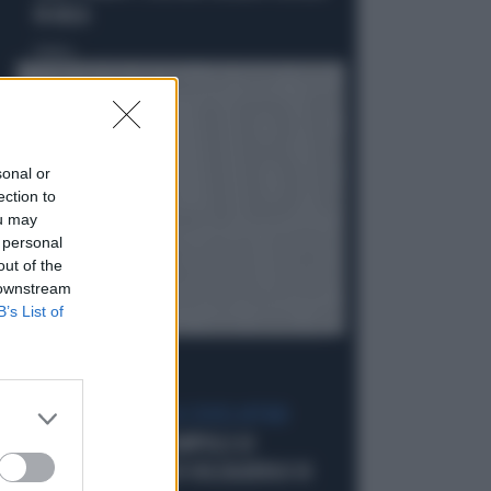
IN AULA
Politica
di
sonal or
ection to
ou may
 personal
out of the
 downstream
B’s List of
IL GRILLINO PENSA AI (SUOI) AFFARI
GIUSEPPE CONTE, ZAMPOLLI LO
INCHIODA: "MI PARLÒ DELL'ALBERGO DI