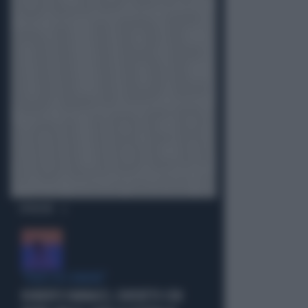
OPINIONI
"PUNTI IN COMUNE"
ROBERTO VANNACCI, CONTATTO CON