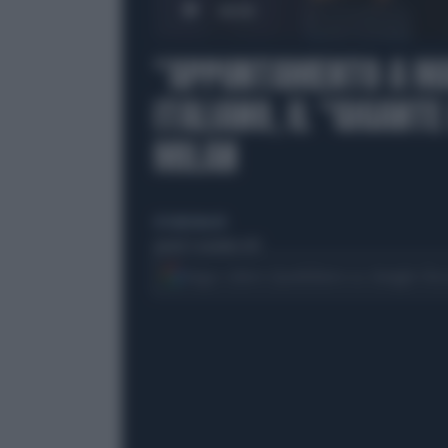
00:00
"APPUNTAMENTO A MA
ITALIANO, IL "GIGANT
MILAN
di Giulio Bucchi
giovedì 9 novembre 2017
Segui Libero Quotidiano su Google Dis