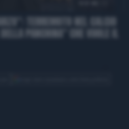
00:28
RZO": TERREMOTO NEL CALCIO
E DELLA PANCHINA" CHE VUOLE IL
CONDIVIDI
cover
Scegli Libero Quotidiano come fonte preferita