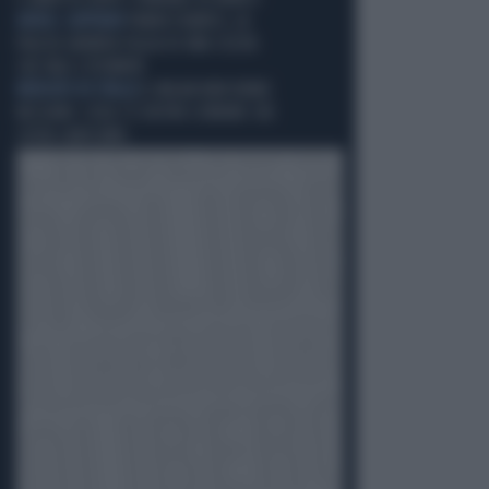
ADDIO, CAPITANO
FRANCO BARESI, LA
PIAZZA GREMITA FIGLIA DI UNA SCELTA
CHE VALE L'ETERNITÀ
MERCATO IN STALLO
IL MILAN NON VENDE
NESSUNO: COSA C'È DIETRO L'ERRORE CHE
COSTA CARISSIMO