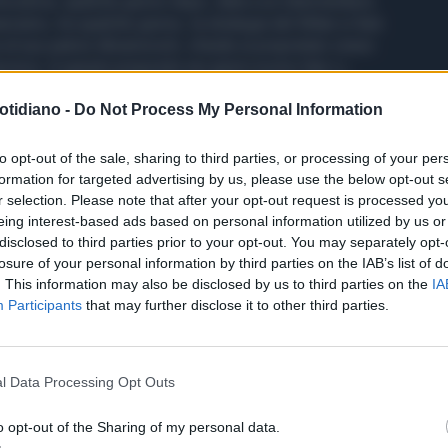
rlocutoria, qualche giorno dopo, data a un intermediario.
nziario, tra qualche giorno, la strategia del Milan si farà
al suo patron Abramovich, chiede ai proprietari cinesi
cnico. A questo proposito nei giorni scorsi Han Li,
Yonghong Li, è andato a Londra alla ricerca di sponsor e
otidiano -
Do Not Process My Personal Information
iato le possibilità della trattativa con Conte. Per ora
ra ci sono big del calcio europeo come Psg e Real Madrid:
 per i rossoneri si farebbe durissima.
to opt-out of the sale, sharing to third parties, or processing of your per
formation for targeted advertising by us, please use the below opt-out s
r selection. Please note that after your opt-out request is processed y
eing interest-based ads based on personal information utilized by us or
disclosed to third parties prior to your opt-out. You may separately opt-
losure of your personal information by third parties on the IAB’s list of
. This information may also be disclosed by us to third parties on the
IA
Participants
that may further disclose it to other third parties.
l Data Processing Opt Outs
o opt-out of the Sharing of my personal data.