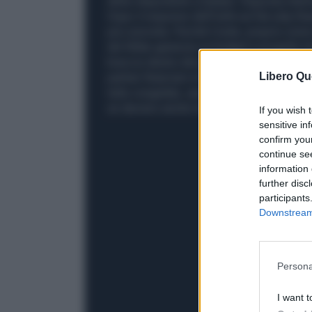
detto disponibile a trattare. Risposta inte
Dopo il responso dell'Uefa sul fair play fina
più concreta. Perché Conte, proprio come 
del Milan garanzie su budget e progetto te
braccio destro del proprietario del Milan 
Libero Qu
partner finanziari e ha in qualche modo sagg
tutto congelato, anche perché alla finest
se davvero anche loro puntassero su Conte,
If you wish 
sensitive in
confirm you
continue se
information 
further disc
participants
Downstream 
Persona
I want t