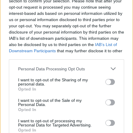
section to confirm your selection. Please note that after your
opt-out request is processed you may continue seeing
interest-based ads based on personal information utilized by
us or personal information disclosed to third parties prior to
your opt-out. You may separately opt-out of the further
Seguici su Google Discover
disclosure of your personal information by third parties on the
IAB’s list of downstream participants. This information may
Segui Libero Quotidiano su Google Discover
also be disclosed by us to third parties on the
IAB’s List of
Scegli Libero Quotidiano come fonte preferita
Downstream Participants
that may further disclose it to other
third parties.
SEZIONI
Personal Data Processing Opt Outs
I want to opt-out of the Sharing of my
SPETTACOLI
personal data.
Opted In
SCIENZA E TECH
I want to opt-out of the Sale of my
Personal Data.
Opted In
ALTRO
I want to opt-out of processing my
Personal Data for Targeted Advertising.
Opted In