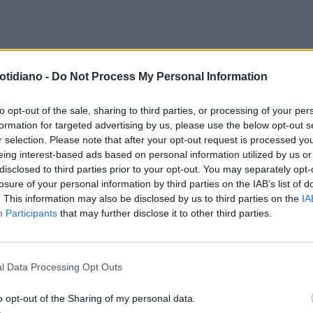
otidiano -
Do Not Process My Personal Information
to opt-out of the sale, sharing to third parties, or processing of your per
formation for targeted advertising by us, please use the below opt-out s
r selection. Please note that after your opt-out request is processed y
eing interest-based ads based on personal information utilized by us or
disclosed to third parties prior to your opt-out. You may separately opt-
losure of your personal information by third parties on the IAB’s list of
. This information may also be disclosed by us to third parties on the
IA
Participants
that may further disclose it to other third parties.
l Data Processing Opt Outs
o opt-out of the Sharing of my personal data.